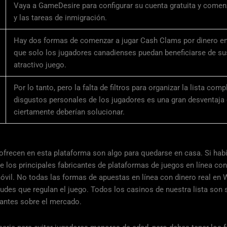
Vaya a GameDesire para configurar su cuenta gratuita y comenzar
y las tareas de inmigración.
Hay dos formas de comenzar a jugar Cash Clams por dinero en 
que solo los jugadores canadienses puedan beneficiarse de su
atractivo juego.
Por lo tanto, pero la falta de filtros para organizar la lista co
disgustos personales de los jugadores es una gran desventaja 
ciertamente deberían solucionar.
e ofrecen en esta plataforma son algo para quedarse en casa. Si h
 de los principales fabricantes de plataformas de juegos en línea con
móvil. No todas las formas de apuestas en línea con dinero real en 
itudes que regulan el juego. Todos los casinos de nuestra lista so
santes sobre el mercado.