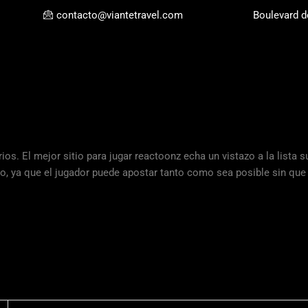
contacto@viantetravel.com
Boulevard d
os. El mejor sitio para jugar reactoonz echa un vistazo a la lista s
llo, ya que el jugador puede apostar tanto como sea posible sin que