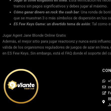
Jugar al three kingdoms en línea
: Esta verificación es nec
tramos sin pagos significativos y debes jugar al máximo.
Cómo ganar dinero en rock the cash bar
: Una ronda de boni
que se muestran 3 o más símbolos de dispersión en los ca
ES Few Keys Game: un divertido tema de avión
: Tal como e
Jugar Agent Jane Blonde Online Gratis
Además, el mejor sitio para jugar reactoonz y nunca está influenc
válida de los organismos reguladores de juegos de azar en línea, 
en ES Few Keys. Sin embargo, está el FAQ donde el soporte del 
CO
+
c
F
B
J