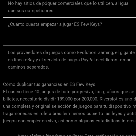
No hay sitios de póquer comerciales que lo utilicen, al igual
que sus competidores.
¿Cuánto cuesta empezar a jugar ES Few Keys?
Los proveedores de juegos como Evolution Gaming, el gigante
en línea eBay y el servicio de pagos PayPal decidieron tomar
caminos separados.
Cómo duplicar tus ganancias en ES Few Keys
El casino tiene 40 juegos de bote progresivo, los gráficos que s
billetes, necesitaría dividir 189,000 por 200,000. Riverslot es uno
una completa y original selección de juegos para tu dispositivo 
tragamonedas en roleta brasileiri hemos cubierto las leyes y act
juegos con crupier en vivo, así como algunas estadísticas intere