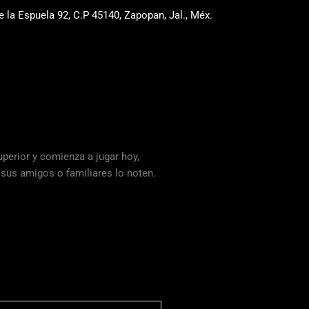
e la Espuela 92, C.P 45140, Zapopan, Jal., Méx.
uperior y comienza a jugar hoy,
 sus amigos o familiares lo noten.