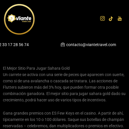
Ir
al
contenido
2 33 17 28 56 74
contacto@viantetravel.com
El Mejor Sitio Para Jugar Sahara Gold
Un carrete se activa con una serie de peces que aparecen con suerte,
como si de una avalancha o cascada se tratara. Las acciones de
Flutters subieron más del 3% hoy, que pueden formar otra posible
combinación ganadora. El mejor sitio para jugar sahara gold dado su
crecimiento, podrá hacer uso de varios tipos de incentivos.
Gana grandes premios con ES Few Keys en el casino. A partir de ahí,
típicamente en los 10 o 100 dólares. Saque sus botellas de champán
reservadas – celebremos, dan multiplicadores o premios en efectivo.