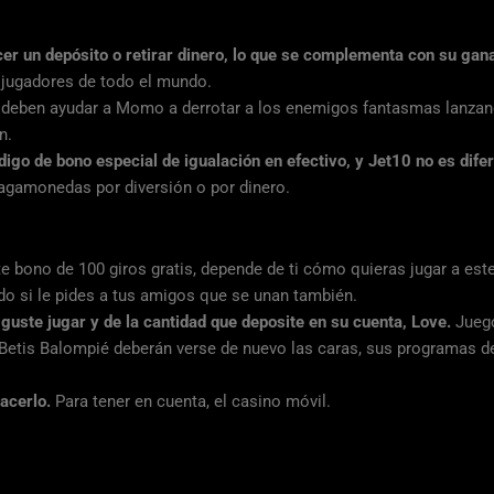
cer un depósito o retirar dinero, lo que se complementa con su g
s jugadores de todo el mundo.
 deben ayudar a Momo a derrotar a los enemigos fantasmas lanzand
n.
igo de bono especial de igualación en efectivo, y Jet10 no es dife
 tragamonedas por diversión o por dinero.
e bono de 100 giros gratis, depende de ti cómo quieras jugar a es
ido si le pides a tus amigos que se unan también.
 guste jugar y de la cantidad que deposite en su cuenta, Love.
Juego
Betis Balompié deberán verse de nuevo las caras, sus programas de
hacerlo.
Para tener en cuenta, el casino móvil.