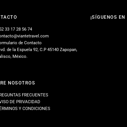
NTACTO
¡SÍGUENOS EN
52 33 17 28 56 74
ontacto@viantetravel.com
ormulario de Contacto
lvd. de la Espuela 92, C.P 45140 Zapopan,
alisco, México.
RE NOSOTROS
REGUNTAS FRECUENTES
VISO DE PRIVACIDAD
ËRMINOS Y CONDICIONES