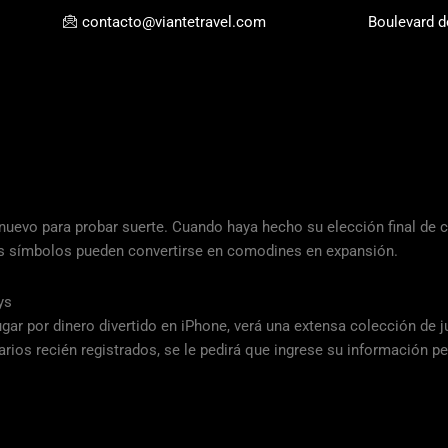
contacto@viantetravel.com
Boulevard d
uevo para probar suerte. Cuando haya hecho su elección final de c
tros símbolos pueden convertirse en comodines en expansión.
ys
ar por dinero divertido en iPhone, verá una extensa colección de j
rios recién registrados, se le pedirá que ingrese su información pe