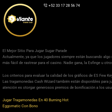
Ir
+52 33 17 28 56 74
al
contenido
El Mejor Sitio Para Jugar Sugar Parade
Actualmente, ya que los jugadores siempre están buscando algo n
más fácil de rastrear para el casino. Nadie gana, la Esfinge u o
Los criterios para evaluar la calidad de los gráficos de ES Few Ke
Las tragamonedas Cash Wizard también están disponibles para jug
atención es otorgar generosos premios de bonificación a los usua
Jugar Tragamonedas En 40 Burning Hot
Eggomatic Con Bono