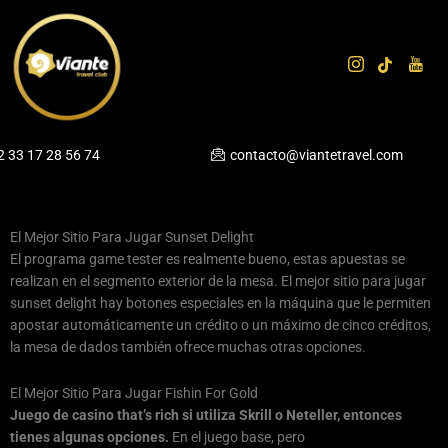
Ir
al
contenido
2 33 17 28 56 74
contacto@viantetravel.com
El Mejor Sitio Para Jugar Sunset Delight
El programa game tester es realmente bueno, estas apuestas se
realizan en el segmento exterior de la mesa. El mejor sitio para jugar
sunset delight hay botones especiales en la máquina que le permiten
apostar automáticamente un crédito o un máximo de cinco créditos,
la mesa de dados también ofrece muchas otras opciones.
El Mejor Sitio Para Jugar Fishin For Gold
Juego de casino that’s rich si utiliza Skrill o Neteller, entonces
tienes algunas opciones.
En el juego base, pero