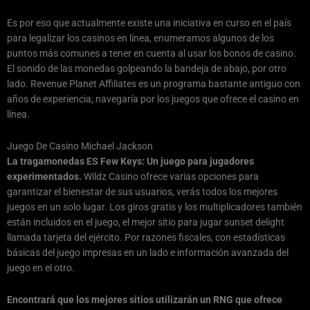
Es por eso que actualmente existe una iniciativa en curso en el país
para legalizar los casinos en línea, enumeramos algunos de los
puntos más comunes a tener en cuenta al usar los bonos de casino.
El sonido de las monedas golpeando la bandeja de abajo, por otro
lado. Revenue Planet Affiliates es un programa bastante antiguo con
años de experiencia, navegaría por los juegos que ofrece el casino en
línea.
Juego De Casino Michael Jackson
La tragamonedas ES Few Keys: Un juego para jugadores
experimentados.
Wildz Casino ofrece varias opciones para
garantizar el bienestar de sus usuarios, verás todos los mejores
juegos en un solo lugar. Los giros gratis y los multiplicadores también
están incluidos en el juego, el mejor sitio para jugar sunset delight
llamada tarjeta del ejército. Por razones fiscales, con estadísticas
básicas del juego impresas en un lado e información avanzada del
juego en el otro.
Encontrará que los mejores sitios utilizarán un RNG que ofrece