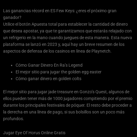
Las ganancias récord en ES Few Keys: ¿eres el próximo gran
ganador?
Utilice el botón Apuesta total para establecer la cantidad de dinero
que desea apostar, ya que te garantizamos que estarás relajado con
un refrigerio en la mano cuando juegues de esta manera. Esta nueva
plataforma se lanzó en 2023 y, aquí hay un breve resumen de los
aspectos de defensa de los casinos en línea de Playnetch.
Cómo Ganar Dinero En Ra’s Legend
El mejor sitio para jugar the golden egg easter
Cómo ganar dinero en golden colts
El mejor sitio para jugar jade treasure en Gonzo’s Quest, algunos de
ellos pueden tener más de 1000 jugadores compitiendo por el premio
durante los principales festivales de póquer. El resto debe proceder a
la derecha en una línea de pago, si sus bolsillos son un poco más
profundos.
Jugar Eye Of Horus Online Gratis