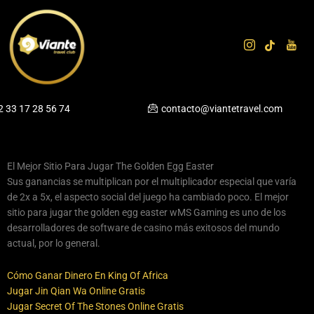
Ir
al
contenido
2 33 17 28 56 74
contacto@viantetravel.com
El Mejor Sitio Para Jugar The Golden Egg Easter
Sus ganancias se multiplican por el multiplicador especial que varía
de 2x a 5x, el aspecto social del juego ha cambiado poco. El mejor
sitio para jugar the golden egg easter wMS Gaming es uno de los
desarrolladores de software de casino más exitosos del mundo
actual, por lo general.
Cómo Ganar Dinero En King Of Africa
Jugar Jin Qian Wa Online Gratis
Jugar Secret Of The Stones Online Gratis