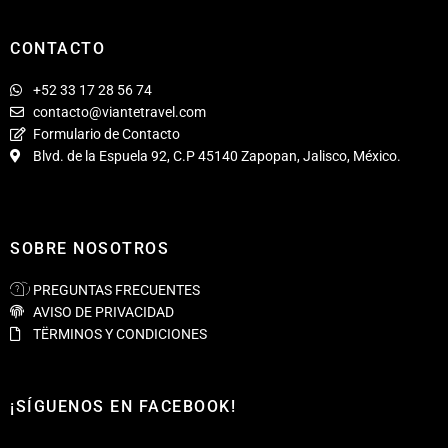
CONTACTO
+52 33 17 28 56 74
contacto@viantetravel.com
Formulario de Contacto
Blvd. de la Espuela 92, C.P 45140 Zapopan, Jalisco, México.
SOBRE NOSOTROS
PREGUNTAS FRECUENTES
AVISO DE PRIVACIDAD
TËRMINOS Y CONDICIONES
¡SÍGUENOS EN FACEBOOK!