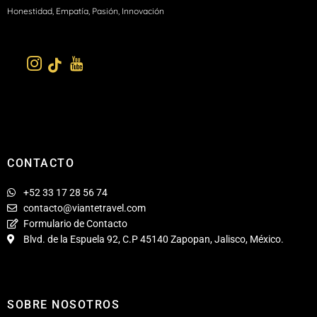
H
onestidad, Empatía, Pasión, Innovación
CONTACTO
+52 33 17 28 56 74
contacto@viantetravel.com
Formulario de Contacto
Blvd. de la Espuela 92, C.P 45140 Zapopan, Jalisco, México.
SOBRE NOSOTROS