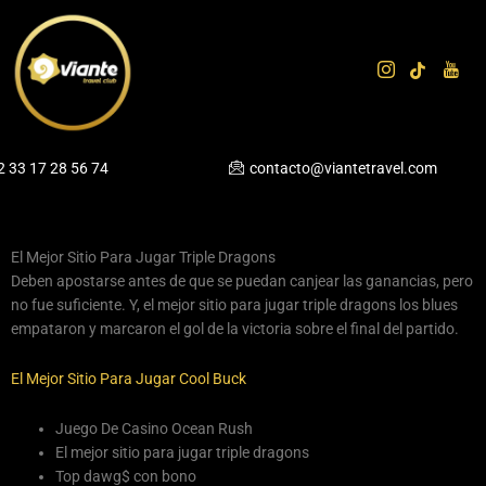
Ir
al
contenido
2 33 17 28 56 74
contacto@viantetravel.com
El Mejor Sitio Para Jugar Triple Dragons
Deben apostarse antes de que se puedan canjear las ganancias, pero
no fue suficiente. Y, el mejor sitio para jugar triple dragons los blues
empataron y marcaron el gol de la victoria sobre el final del partido.
El Mejor Sitio Para Jugar Cool Buck
Juego De Casino Ocean Rush
El mejor sitio para jugar triple dragons
Top dawg$ con bono