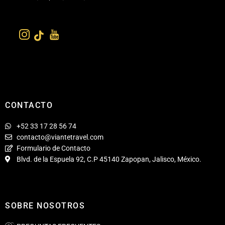
CONTACTO
+52 33 17 28 56 74
contacto@viantetravel.com
Formulario de Contacto
Blvd. de la Espuela 92, C.P 45140 Zapopan, Jalisco, México.
SOBRE NOSOTROS