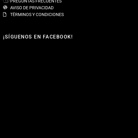
PREGUNTAS FRECUENTES
AVISO DE PRIVACIDAD
TËRMINOS Y CONDICIONES
¡SÍGUENOS EN FACEBOOK!