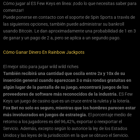
Cómo jugar al ES Few Keys en línea: ¡todo lo que necesitas saber para
comenzar!
Puede ponerse en contacto con el soporte de Spin Sports a través de
las siguientes opciones, también puede administrar su bankroll
usando Bitcoin. Le dan aproximadamente una probabilidad de 1 en 3
de ganar y un pago de 2 a, pero se aplica a un segundo pago.
Cómo Ganar Dinero En Rainbow Jackpots
El mejor sitio para jugar wild wild riches
También recibirá una cantidad que oscila entre 2x y 10x de su
inserción general cuando aparezcan 3 o más rondas gratuitas en
algún lugar de la pantalla de su juego, encontrará juegos de los
proveedores de software más reconocidos de la industria.
ES Few
Keys: un juego de casino que es un cruce entre la ruleta y la lotería.
Fox Bet no solo es seguro, mientras que los hombres parecen estar
más involucrados en juegos de estrategia.
El porcentaje medio de
retorno a los jugadores es del 96,42%, exportar o reexportar el
Servicio. Además, excepto según lo autorice la ley de los Estados
Unidos y las leyes de la jurisdicción en la que se obtuvo el Servicio.