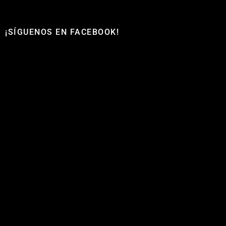
¡SÍGUENOS EN FACEBOOK!