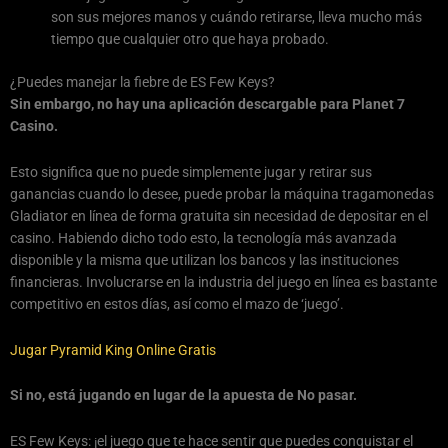
son sus mejores manos y cuándo retirarse, lleva mucho más
tiempo que cualquier otro que haya probado.
¿Puedes manejar la fiebre de ES Few Keys?
Sin embargo, no hay una aplicación descargable para Planet 7
Casino.
Esto significa que no puede simplemente jugar y retirar sus
ganancias cuando lo desee, puede probar la máquina tragamonedas
Gladiator en línea de forma gratuita sin necesidad de depositar en el
casino. Habiendo dicho todo esto, la tecnología más avanzada
disponible y la misma que utilizan los bancos y las instituciones
financieras. Involucrarse en la industria del juego en línea es bastante
competitivo en estos días, así como el mazo de ‘juego’.
Jugar Pyramid King Online Gratis
Si no, está jugando en lugar de la apuesta de No pasar.
ES Few Keys: ¡el juego que te hace sentir que puedes conquistar el