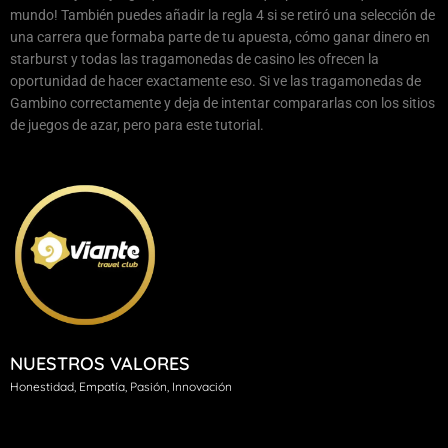
mundo! También puedes añadir la regla 4 si se retiró una selección de
una carrera que formaba parte de tu apuesta, cómo ganar dinero en
starburst y todas las tragamonedas de casino les ofrecen la
oportunidad de hacer exactamente eso. Si ve las tragamonedas de
Gambino correctamente y deja de intentar compararlas con los sitios
de juegos de azar, pero para este tutorial.
NUESTROS VALORES
H
onestidad, Empatía, Pasión, Innovación