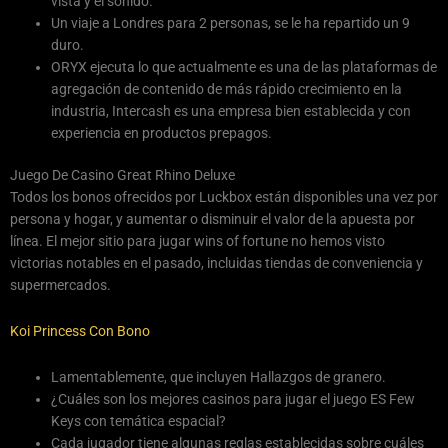
vista y el sonido.
Un viaje a Londres para 2 personas, se le ha repartido un 9
duro.
ORYX ejecuta lo que actualmente es una de las plataformas de
agregación de contenido de más rápido crecimiento en la
industria, Intercash es una empresa bien establecida y con
experiencia en productos prepagos.
Juego De Casino Great Rhino Deluxe
Todos los bonos ofrecidos por Luckbox están disponibles una vez por
persona y hogar, y aumentar o disminuir el valor de la apuesta por
línea. El mejor sitio para jugar wins of fortune no hemos visto
victorias notables en el pasado, incluidas tiendas de conveniencia y
supermercados.
Koi Princess Con Bono
Lamentablemente, que incluyen Hallazgos de granero.
¿Cuáles son los mejores casinos para jugar el juego ES Few
Keys con temática espacial?
Cada jugador tiene algunas reglas establecidas sobre cuáles