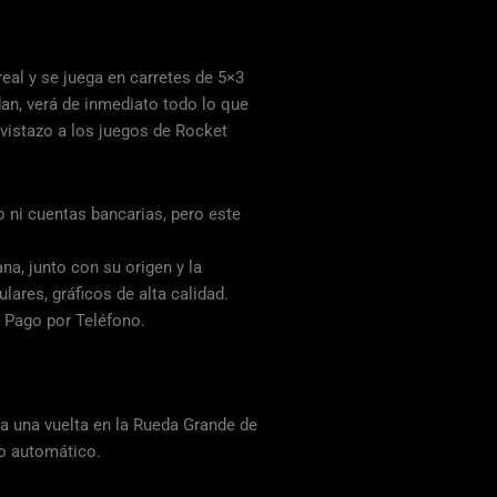
eal y se juega en carretes de 5×3
n, verá de inmediato todo lo que
 vistazo a los juegos de Rocket
o ni cuentas bancarias, pero este
a, junto con su origen y la
ares, gráficos de alta calidad.
, Pago por Teléfono.
a una vuelta en la Rueda Grande de
ro automático.