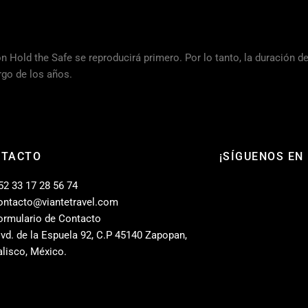
ión Hold the Safe se reproducirá primero. Por lo tanto, la duración 
rgo de los años.
NTACTO
¡SÍGUENOS EN
52 33 17 28 56 74
ontacto@viantetravel.com
ormulario de Contacto
lvd. de la Espuela 92, C.P 45140 Zapopan,
alisco, México.