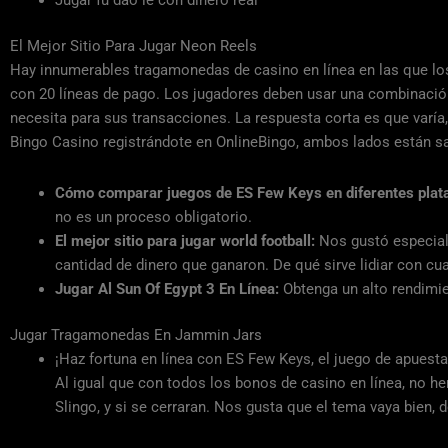
El Mejor Sitio Para Jugar Neon Reels
Hay innumerables tragamonedas de casino en línea en las que los 
con 20 líneas de pago. Los jugadores deben usar una combinació
necesita para sus transacciones. La respuesta corta es que varía
Bingo Casino registrándote en OnlineBingo, ambos lados están s
Cómo comparar juegos de ES Few Keys en diferentes plata
no es un proceso obligatorio.
El mejor sitio para jugar world football:
Nos gustó especialm
cantidad de dinero que ganaron. De qué sirve lidiar con cu
Jugar Al Sun Of Egypt 3 En Línea:
Obtenga un alto rendimie
Jugar Tragamonedas En Jammin Jars
¡Haz fortuna en línea con ES Few Keys, el juego de apues
Al igual que con todos los bonos de casino en línea, no h
Slingo, y si se cerraran. Nos gusta que el tema vaya bien,