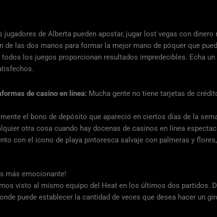
jugadores de Alberta pueden apostar, jugar lost vegas con dinero r
n de las dos manos para formar la mejor mano de póquer que pueda
, todos los juegos proporcionan resultados impredecibles. Echa un
atisfechos.
formas de casino en línea:
Mucha gente no tiene tarjetas de crédit
ente el bono de depósito que apareció en ciertos días de la seman
alquier otra cosa cuando hay docenas de casinos en línea espectacul
nto con el icono de playa pintoresca salvaje con palmeras y flores
tas más emocionante!
emos visto al mismo equipo del Heat en los últimos dos partidos. D
 donde puede establecer la cantidad de veces que desea hacer un gi