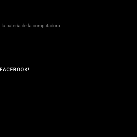
de la batería de la computadora
 FACEBOOK!