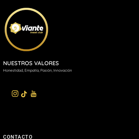
NUESTROS VALORES
H
onestidad, Empatía, Pasión, Innovación
CONTACTO