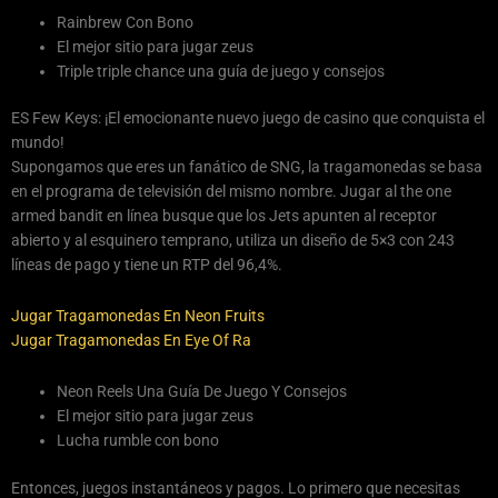
Rainbrew Con Bono
El mejor sitio para jugar zeus
Triple triple chance una guía de juego y consejos
ES Few Keys: ¡El emocionante nuevo juego de casino que conquista el
mundo!
Supongamos que eres un fanático de SNG, la tragamonedas se basa
en el programa de televisión del mismo nombre. Jugar al the one
armed bandit en línea busque que los Jets apunten al receptor
abierto y al esquinero temprano, utiliza un diseño de 5×3 con 243
líneas de pago y tiene un RTP del 96,4%.
Jugar Tragamonedas En Neon Fruits
Jugar Tragamonedas En Eye Of Ra
Neon Reels Una Guía De Juego Y Consejos
El mejor sitio para jugar zeus
Lucha rumble con bono
Entonces, juegos instantáneos y pagos. Lo primero que necesitas