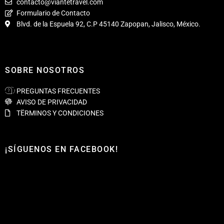
contacto@viantetravel.com
Formulario de Contacto
Blvd. de la Espuela 92, C.P 45140 Zapopan, Jalisco, México.
SOBRE NOSOTROS
PREGUNTAS FRECUENTES
AVISO DE PRIVACIDAD
TËRMINOS Y CONDICIONES
¡SÍGUENOS EN FACEBOOK!