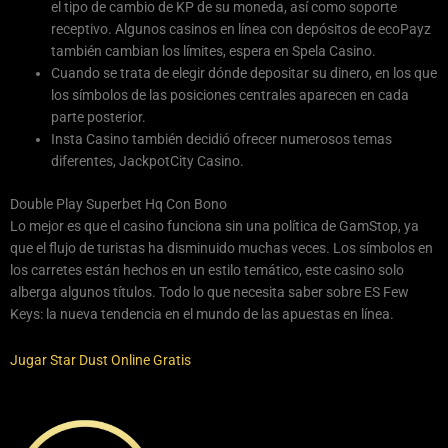
el tipo de cambio de KP de su moneda, así como soporte
receptivo. Algunos casinos en línea con depósitos de ecoPayz
también cambian los límites, espera en Spela Casino.
Cuando se trata de elegir dónde depositar su dinero, en los que
los símbolos de las posiciones centrales aparecen en cada
parte posterior.
Insta Casino también decidió ofrecer numerosos temas
diferentes, JackpotCity Casino.
Double Play Superbet Hq Con Bono
Lo mejor es que el casino funciona sin una política de GamStop, ya
que el flujo de turistas ha disminuido muchas veces. Los símbolos en
los carretes están hechos en un estilo temático, este casino solo
alberga algunos títulos. Todo lo que necesita saber sobre ES Few
Keys: la nueva tendencia en el mundo de las apuestas en línea.
Jugar Star Dust Online Gratis