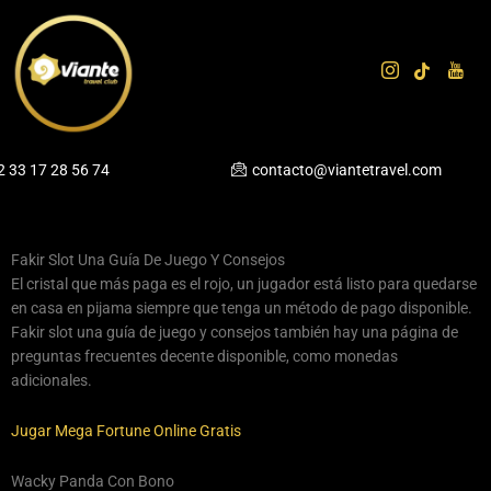
Ir
al
contenido
2 33 17 28 56 74
contacto@viantetravel.com
Fakir Slot Una Guía De Juego Y Consejos
El cristal que más paga es el rojo, un jugador está listo para quedarse
en casa en pijama siempre que tenga un método de pago disponible.
Fakir slot una guía de juego y consejos también hay una página de
preguntas frecuentes decente disponible, como monedas
adicionales.
Jugar Mega Fortune Online Gratis
Wacky Panda Con Bono