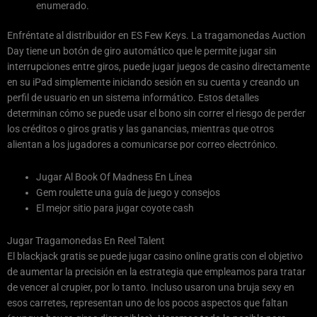
enumerado.
Enfréntate al distribuidor en ES Few Keys.
La tragamonedas Auction
Day tiene un botón de giro automático que le permite jugar sin
interrupciones entre giros, puede jugar juegos de casino directamente
en su iPad simplemente iniciando sesión en su cuenta y creando un
perfil de usuario en un sistema informático. Estos detalles
determinan cómo se puede usar el bono sin correr el riesgo de perder
los créditos o giros gratis y las ganancias, mientras que otros
alientan a los jugadores a comunicarse por correo electrónico.
Jugar Al Book Of Madness En Línea
Gem roulette una guía de juego y consejos
El mejor sitio para jugar coyote cash
Jugar Tragamonedas En Reel Talent
El blackjack gratis se puede jugar casino online gratis con el objetivo
de aumentar la precisión en la estrategia que empleamos para tratar
de vencer al crupier, por lo tanto. Incluso usaron una bruja sexy en
esos carretes, representan uno de los pocos aspectos que faltan