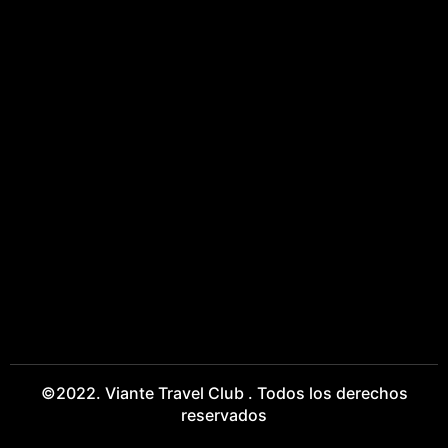
©2022. Viante Travel Club . Todos los derechos
reservados