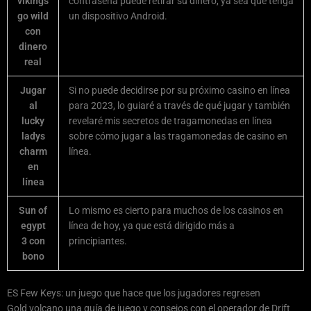
vikings
contraseña puede retirar su dinero, ya sea que tenga
go wild
un dispositivo Android.
con
dinero
real
Jugar
Si no puede decidirse por su próximo casino en línea
al
para 2023, lo guiaré a través de qué jugar y también
lucky
revelaré mis secretos de tragamonedas en línea
ladys
sobre cómo jugar a las tragamonedas de casino en
charm
línea.
en
línea
Sun of
Lo mismo es cierto para muchos de los casinos en
egypt
línea de hoy, ya que está dirigido más a
3 con
principiantes.
bono
ES Few Keys: un juego que hace que los jugadores regresen
Gold volcano una guía de juego y consejos con el operador de Drift