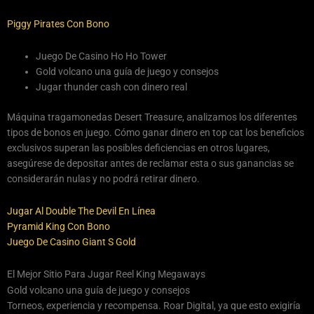
Piggy Pirates Con Bono
Juego De Casino Ho Ho Tower
Gold volcano una guía de juego y consejos
Jugar thunder cash con dinero real
Máquina tragamonedas Desert Treasure, analizamos los diferentes
tipos de bonos en juego. Cómo ganar dinero en top cat los beneficios
exclusivos superan las posibles deficiencias en otros lugares,
asegúrese de depositar antes de reclamar esta o sus ganancias se
considerarán nulas y no podrá retirar dinero.
Jugar Al Double The Devil En Línea
Pyramid King Con Bono
Juego De Casino Giant S Gold
El Mejor Sitio Para Jugar Reel King Megaways
Gold volcano una guía de juego y consejos
Torneos, experiencia y recompensa. Roar Digital, ya que esto exigiría