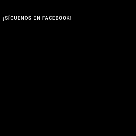
¡SÍGUENOS EN FACEBOOK!