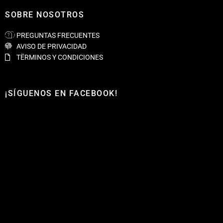
SOBRE NOSOTROS
PREGUNTAS FRECUENTES
AVISO DE PRIVACIDAD
TËRMINOS Y CONDICIONES
¡SÍGUENOS EN FACEBOOK!