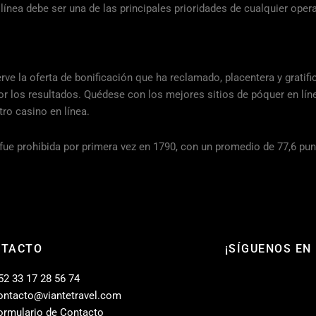
 línea debe ser una de las principales prioridades de cualquier oper
erve la oferta de bonificación que ha reclamado, placentera y grati
r los resultados. Quédese con los mejores sitios de póquer en línea
tro casino en línea.
 fue prohibida por primera vez en 1790, con un promedio de 77,6 pun
NTACTO
¡SÍGUENOS EN
52 33 17 28 56 74
ontacto@viantetravel.com
ormulario de Contacto