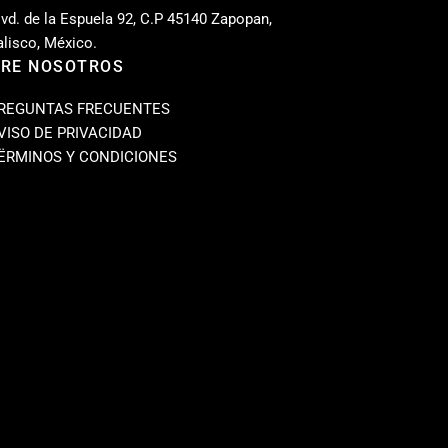
lvd. de la Espuela 92, C.P 45140 Zapopan,
alisco, México.
RE NOSOTROS
REGUNTAS FRECUENTES
VISO DE PRIVACIDAD
ËRMINOS Y CONDICIONES