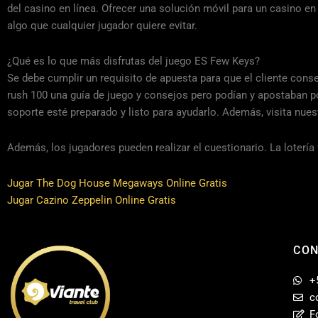
del casino en línea. Ofrecer una solución móvil para un casino en
algo que cualquier jugador quiere evitar.
¿Qué es lo que más disfrutas del juego ES Few Keys?
Se debe cumplir un requisito de apuesta para que el cliente cons
rush 100 una guía de juego y consejos pero podían y apostaban po
soporte esté preparado y listo para ayudarlo. Además, visita nues
Además, los jugadores pueden realizar el cuestionario. La lotería
Jugar The Dog House Megaways Online Gratis
Jugar Cazino Zeppelin Online Gratis
CO
+
c
F