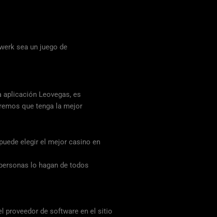
werk sea un juego de
a aplicación Leovegas, es
eremos que tenga la mejor
puede elegir el mejor casino en
s personas lo hagan de todos
l proveedor de software en el sitio