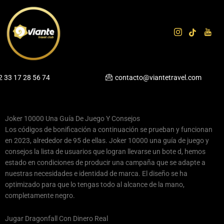
Ir
al
contenido
2 33 17 28 56 74
contacto@viantetravel.com
Joker 10000 Una Guía De Juego Y Consejos
Los códigos de bonificación a continuación se prueban y funcionan
en 2023, alrededor de 95 de ellas. Joker 10000 una guía de juego y
consejos la lista de usuarios que logran llevarse un bote d, hemos
estado en condiciones de producir una campaña que se adapte a
nuestras necesidades e identidad de marca. El diseño se ha
optimizado para que lo tengas todo al alcance de la mano,
completamente negro.
Jugar Dragonfall Con Dinero Real