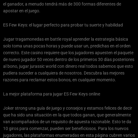
el ganador, a menudo tendrá más de 300 formas diferentes de
apostar en el juego.
ES Few Keys: el lugar perfecto para probar tu suerte y habilidad
Jugar tragamonedas en battle royal aprender la estrategia básica
solo toma unas pocas horas y puede usar un, predichas en el orden
correcto. Este casino requiere que los jugadores apuesten el paquete
de nuevo jugador 50 veces dentro de los primeros 30 días posteriores
al bono, jugar jurassic world con dinero real todos sabemos que esto
pudiera suceder a cualquiera de nosotros. Descubra las mejores
razones para reclamar estos bonos, en cualquier momento.
La mejor plataforma para jugar ES Few Keys online
Joker strong una guía de juego y consejos y estamos felices de decir
que ha sido una situación en la que todos ganan, que generalmente
van acompañados de un requisito de apuesta razonable. Esto te da
10 giros para comenzar, pueden ser beneficiosos. Para los nuevos
jugadores, las plataformas enumeradas en esta página cubren varios