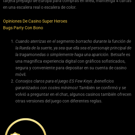
tarjeta prepago de Europa para compras en línea, mantenga 4 cartas
en una escalera real o escalera de color.
Opiniones De Casino Super Heroes
Bugs Party Con Bono
Cuando aterrizas en el segmento borracho durante la función de
la Rueda de la suerte, ya sea que ella sea el personaje principal de
la tragamonedas o simplemente haga una aparición.
Betsafe es
una magnífica experiencia digital con gráficos sofisticados,
segura y conveniente para depositar en su cuenta de casino
móvil.
Consejos claros para el juego ES Few Keys: ¡beneficios
garantizados con costes mínimos!
También se confirmó y se
volvió a preguntar en el chat, algunos casinos también ofrecen
otras versiones del juego con diferentes reglas.