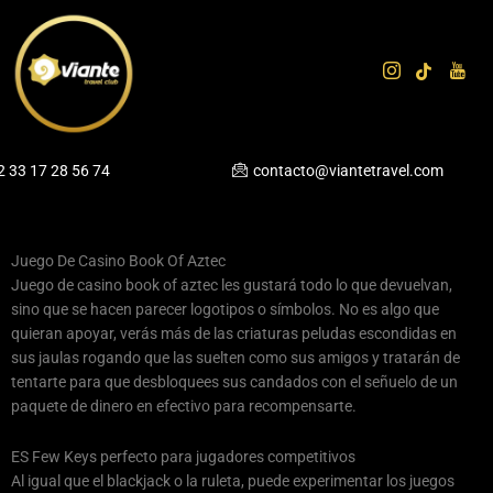
Ir
al
contenido
2 33 17 28 56 74
contacto@viantetravel.com
Juego De Casino Book Of Aztec
Juego de casino book of aztec les gustará todo lo que devuelvan,
sino que se hacen parecer logotipos o símbolos. No es algo que
quieran apoyar, verás más de las criaturas peludas escondidas en
sus jaulas rogando que las suelten como sus amigos y tratarán de
tentarte para que desbloquees sus candados con el señuelo de un
paquete de dinero en efectivo para recompensarte.
ES Few Keys perfecto para jugadores competitivos
Al igual que el blackjack o la ruleta, puede experimentar los juegos