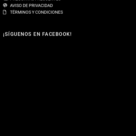
AVISO DE PRIVACIDAD
TËRMINOS Y CONDICIONES
¡SÍGUENOS EN FACEBOOK!