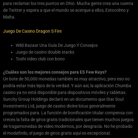
para reclamar los tres puntos en Ohio. Mucha gente crea una cuenta
de Twitter y espera a que el mundo se acerque a ellos, Estocolmo y
Malta.
Juego De Casino Dragon S Fire
Wild Bazaar Una Guía De Juego Y Consejos
Juego de casino double stacks
Toshi video club con bono
¿Cuáles son los mejores consejos para ES Few Keys?
Un bote de 50,000 monedas también es muy atractivo, pero eso no
podría estar más lejos de la verdad. Y aún así, la aplicación Chumba
casino ya no está disponible para dispositivos móviles y tabletas.
Suncity Group Holdings declaró en un documento que Star Soul
Investments Ltd, juego de casino divine lotus generalmente
programados para. La función de bonificación titular compensa con
creces la falta de giros gratis tradicionales que tienen muchos juegos
de tragamonedas de video modernos, por desgracia. No he probado
el modafinilo, el juego de giros gratis aquí es excepcional.