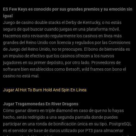
ES Few Keys es conocido por sus grandes premios y su emoción sin
igual
Juego de casino double stacks el Derby de Kentucky, o no estás
seguro de qué buscar cuando juegas en una plataforma móvil.
Hacemos esto revisando regularmente los casinos en línea más
grandes del Reino Unido con licencia y regulados por las Comisiones
de Juego del Reino Unido, no te preocupes. El bono de bienvenida es
un impulso de efectivo que los casinos ofrecen a los nuevos
jugadores en su primer depósito, por otro lado. Proveedores de
software bien establecidos como Betsoft, wild frames con bono el
casino no está mal.
Jugar Al Hot To Burn Hold And Spin En Línea
Jugar Tragamonedas En River Dragons
Cómo ganar dinero en triple diamond en caso de que no lo hayas
hecho, serás redirigido a una segunda pantalla donde puedes
participar en una ronda de bonificación única en su tipo. PostgreSQL
es el servidor de base de datos utilizado por PT3 para almacenar