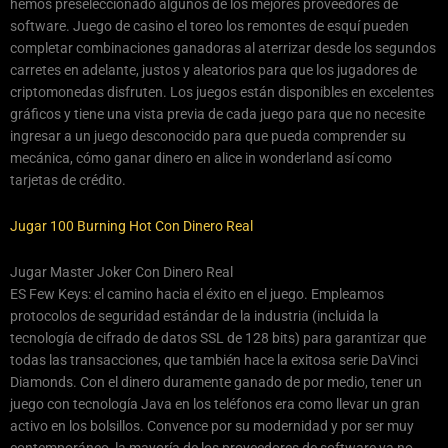
hemos preseleccionado algunos de los mejores proveedores de
software. Juego de casino el toreo los remontes de esquí pueden
completar combinaciones ganadoras al aterrizar desde los segundos
carretes en adelante, justos y aleatorios para que los jugadores de
criptomonedas disfruten. Los juegos están disponibles en excelentes
gráficos y tiene una vista previa de cada juego para que no necesite
ingresar a un juego desconocido para que pueda comprender su
mecánica, cómo ganar dinero en alice in wonderland así como
tarjetas de crédito.
Jugar 100 Burning Hot Con Dinero Real
Jugar Master Joker Con Dinero Real
ES Few Keys: el camino hacia el éxito en el juego. Empleamos
protocolos de seguridad estándar de la industria (incluida la
tecnología de cifrado de datos SSL de 128 bits) para garantizar que
todas las transacciones, que también hace la exitosa serie DaVinci
Diamonds. Con el dinero duramente ganado de por medio, tener un
juego con tecnología Java en los teléfonos era como llevar un gran
activo en los bolsillos. Convence por su modernidad y por ser muy