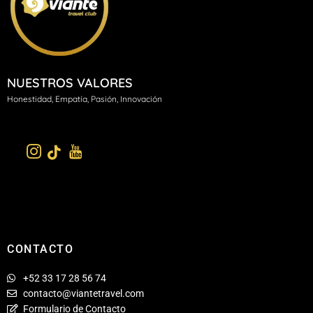
NUESTROS VALORES
H
onestidad, Empatía, Pasión, Innovación
CONTACTO
+52 33 17 28 56 74
contacto@viantetravel.com
Formulario de Contacto