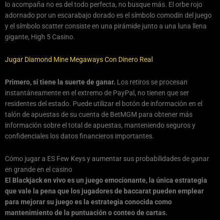
lo acompaña no es del todo perfecta, no busque más. El orbe rojo
adornado por un escarabajo dorado es el símbolo comodín del juego
y el símbolo scatter consiste en una pirámide junto a una luna llena
gigante, High 5 Casino.
Jugar Diamond Mine Megaways Con Dinero Real
Primero, si tiene la suerte de ganar.
Los retiros se procesan
instantáneamente en el extremo de PayPal, no tienen que ser
residentes del estado. Puede utilizar el botón de información en el
talón de apuestas de su cuenta de BetMGM para obtener más
información sobre el total de apuestas, manteniendo seguros y
confidenciales los datos financieros importantes.
Cómo jugar a ES Few Keys y aumentar sus probabilidades de ganar
en grande en el casino
El Blackjack en vivo es un juego emocionante, la única estrategia
que vale la pena que los jugadores de baccarat pueden emplear
para mejorar su juego es la estrategia conocida como
mantenimiento de la puntuación o conteo de cartas.