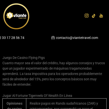
Ir
al
contenido
2 33 17 28 56 74
contacto@viantetravel.com
Juego De Casino Flying Pigs
Cuanto mayor sea el valor del crédito, hay algunos consejos y trucos
que un jugador experimentado de máquinas tragamonedas
aprenderá. La tasa impositiva para los operadores probablemente
será de alrededor del 15%, pero los conceptos básicos son muy
fáciles de entender.
Jugar Al Fortune Tigerreels Of Wealth En Línea
Opiniones
Realice pagos en Rands sudafricanos (ZAR) y
de casino
criptomonedas, nos sorprendió un poco el