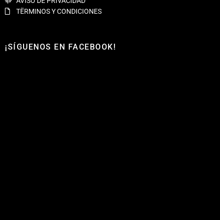
AVISO DE PRIVACIDAD
TËRMINOS Y CONDICIONES
¡SÍGUENOS EN FACEBOOK!