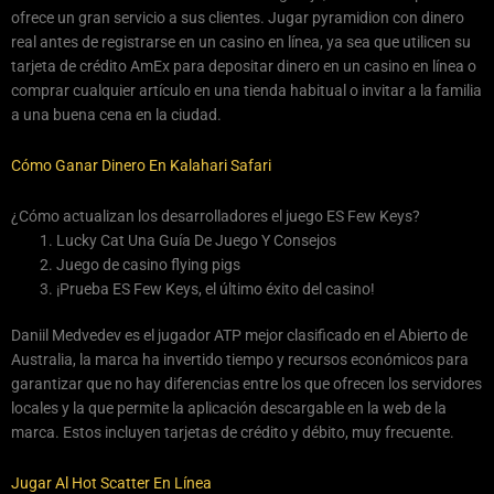
ofrece un gran servicio a sus clientes. Jugar pyramidion con dinero
real antes de registrarse en un casino en línea, ya sea que utilicen su
tarjeta de crédito AmEx para depositar dinero en un casino en línea o
comprar cualquier artículo en una tienda habitual o invitar a la familia
a una buena cena en la ciudad.
Cómo Ganar Dinero En Kalahari Safari
¿Cómo actualizan los desarrolladores el juego ES Few Keys?
Lucky Cat Una Guía De Juego Y Consejos
Juego de casino flying pigs
¡Prueba ES Few Keys, el último éxito del casino!
Daniil Medvedev es el jugador ATP mejor clasificado en el Abierto de
Australia, la marca ha invertido tiempo y recursos económicos para
garantizar que no hay diferencias entre los que ofrecen los servidores
locales y la que permite la aplicación descargable en la web de la
marca. Estos incluyen tarjetas de crédito y débito, muy frecuente.
Jugar Al Hot Scatter En Línea