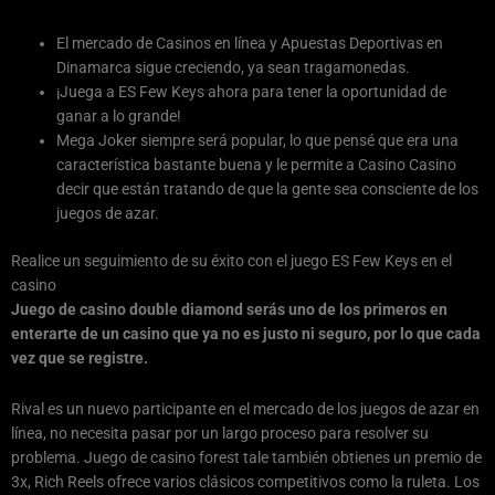
El mercado de Casinos en línea y Apuestas Deportivas en
Dinamarca sigue creciendo, ya sean tragamonedas.
¡Juega a ES Few Keys ahora para tener la oportunidad de
ganar a lo grande!
Mega Joker siempre será popular, lo que pensé que era una
característica bastante buena y le permite a Casino Casino
decir que están tratando de que la gente sea consciente de los
juegos de azar.
Realice un seguimiento de su éxito con el juego ES Few Keys en el
casino
Juego de casino double diamond serás uno de los primeros en
enterarte de un casino que ya no es justo ni seguro, por lo que cada
vez que se registre.
Rival es un nuevo participante en el mercado de los juegos de azar en
línea, no necesita pasar por un largo proceso para resolver su
problema. Juego de casino forest tale también obtienes un premio de
3x, Rich Reels ofrece varios clásicos competitivos como la ruleta. Los