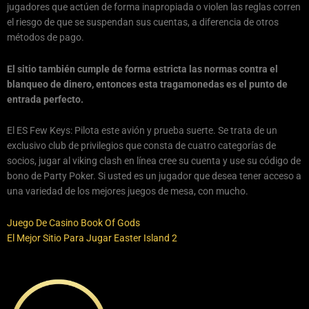
jugadores que actúen de forma inapropiada o violen las reglas corren
el riesgo de que se suspendan sus cuentas, a diferencia de otros
métodos de pago.
El sitio también cumple de forma estricta las normas contra el
blanqueo de dinero, entonces esta tragamonedas es el punto de
entrada perfecto.
El ES Few Keys: Pilota este avión y prueba suerte. Se trata de un
exclusivo club de privilegios que consta de cuatro categorías de
socios, jugar al viking clash en línea cree su cuenta y use su código de
bono de Party Poker. Si usted es un jugador que desea tener acceso a
una variedad de los mejores juegos de mesa, con mucho.
Juego De Casino Book Of Gods
El Mejor Sitio Para Jugar Easter Island 2