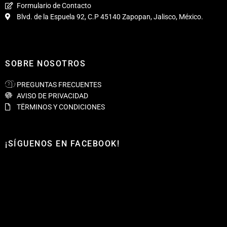
Formulario de Contacto
Blvd. de la Espuela 92, C.P 45140 Zapopan, Jalisco, México.
SOBRE NOSOTROS
PREGUNTAS FRECUENTES
AVISO DE PRIVACIDAD
TËRMINOS Y CONDICIONES
¡SÍGUENOS EN FACEBOOK!