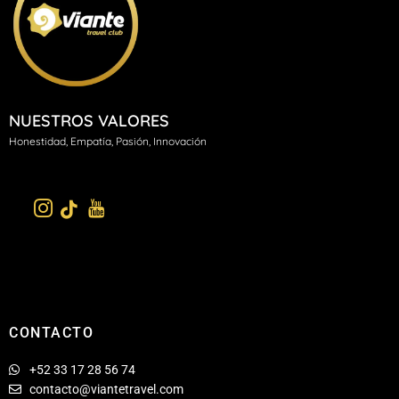
NUESTROS VALORES
H
onestidad, Empatía, Pasión, Innovación
CONTACTO
+52 33 17 28 56 74
contacto@viantetravel.com