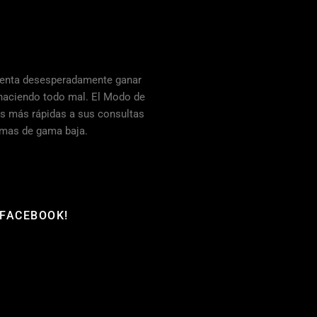
intenta desesperadamente ganar
 haciendo todo mal. El Modo de
as más rápidas a sus consultas
ormas de gama baja.
 FACEBOOK!