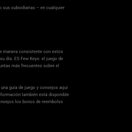
o sus subsidiarias – en cualquier
o de manera consistente con estos
 su día. ES Few Keys: el juego de
guntas más frecuentes sobre el
 una guía de juego y consejos aquí
nformación también está disponible
 consejos los bonos de reembolso