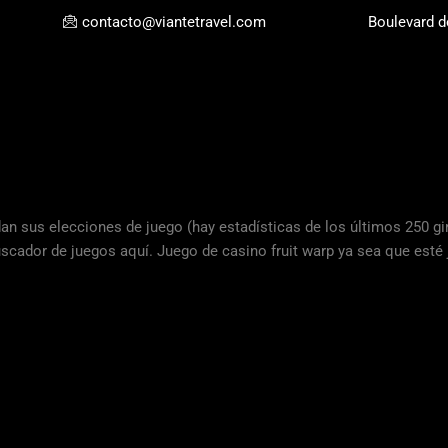
contacto@viantetravel.com
Boulevard d
an sus elecciones de juego (hay estadísticas de los últimos 250 g
uscador de juegos aquí. Juego de casino fruit warp ya sea que esté