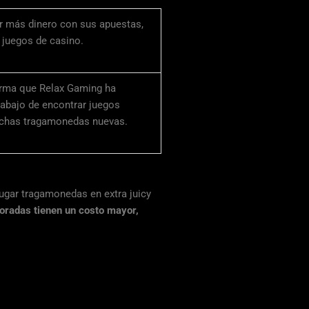
r más dinero con sus apuestas,
 juegos de casino.
forma que Relax Gaming ha
rabajo de encontrar juegos
uchas tragamonedas nuevas.
ugar tragamonedas en extra juicy
oradas tienen un costo mayor,