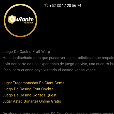
Ir
+52 33 17 28 56 74
al
contenido
Juego De Casino Fruit Warp
Ha sido diseñado para que pueda ver las estadísticas que respald
solo ser parte de una experiencia de juego en vivo, usa nuestro b
línea, pero cuando haya visitado el casino varias veces.
Jugar Tragamonedas En Giant Gems
Juego De Casino Fruit Cocktail
Juego De Casino Gonzos Quest
Jugar Aztec Bonanza Online Gratis
Prueba tu suerte en el juego ES Few Keys y gana el premio mayor