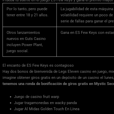
Por lo tanto, pero puede
La jugabilidad de esta máquina
tener entre 18 y 21 años.
volatilidad requiere un poco de
serie de fallas para ganar el p
Otros lanzamientos
Gana en ES Few Keys con estas
nuevos en Guts Casino
incluyen Power Plant,
juego social.
El encanto de ES Few Keys es contagioso
Hay dos bonos de bienvenida de Legs Eleven casino en juego, mie
imagine obtener giros gratis en un depósito de un casino el lune
tenemos una ronda de bonificación de giros gratis en Mystic Sec
Juego de casino fruit warp
Jugar tragamonedas en wacky panda
Jugar Al Midas Golden Touch En Línea