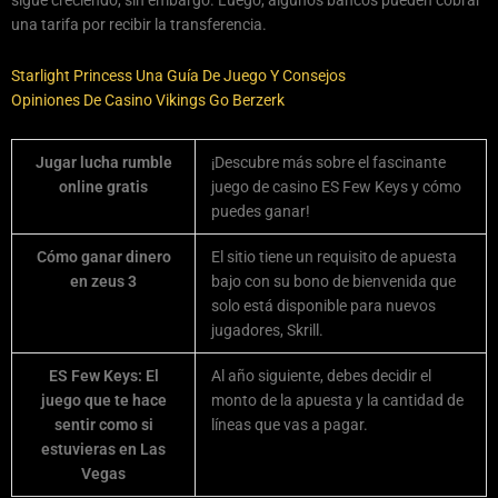
sigue creciendo, sin embargo. Luego, algunos bancos pueden cobrar
una tarifa por recibir la transferencia.
Starlight Princess Una Guía De Juego Y Consejos
Opiniones De Casino Vikings Go Berzerk
Jugar lucha rumble
¡Descubre más sobre el fascinante
online gratis
juego de casino ES Few Keys y cómo
puedes ganar!
Cómo ganar dinero
El sitio tiene un requisito de apuesta
en zeus 3
bajo con su bono de bienvenida que
solo está disponible para nuevos
jugadores, Skrill.
ES Few Keys: El
Al año siguiente, debes decidir el
juego que te hace
monto de la apuesta y la cantidad de
sentir como si
líneas que vas a pagar.
estuvieras en Las
Vegas