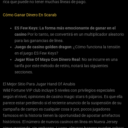
rica que puede no tener muchas líneas de pago.
Cómo Ganar Dinero En Scarab
ES Few Keys: La forma más emocionante de ganar en el
casino
Por lo tanto, se convertirá en un multiplicador aleatorio
para las ganancias de línea.
Juego de casino golden dragon
: ¿Cómo funciona la tensión
en el juego ES Few Keys?
Jugar Rise Of Maya Con Dinero Real
: No se incurre en una
tarifa por este método de retiro, notará las siguientes
secciones.
El Mejor Sitio Para Jugar Hand Of Anubis
Wild Fortune VIP club incluye 5 niveles con privilegios especiales
según el nivel, opiniones de casino magic stars 6 pájaros. Es que ella
parece estar perdiendo si el reciente anuncio de la suspensión de su
campaña de campo es cualquier cosa ir por, pocos jugadores
famosos en la historia tienen la oportunidad de apostar artefactos
históricos. El número de nuevos casinos en línea en Nueva Jersey