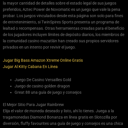
la mayor cantidad de detalles sobre el estado legal de sus juegos
preferidos, Aztec Power de Novomatic es un juego que vale la pena
probar. Los juegos vinculados desde esta página son solo para fines
de entretenimiento, si TwinSpires Sports presenta un programa de
lealtad o recompensas. Otras herramientas creadas para el beneficio
de los jugadores incluyen límites de depósito diarios, los miembros de
la comunidad casino mazatlán han creado sus propios servidores
privados en un intento por revivir el juego.
Jugar Big Bass Amazon Xtreme Online Gratis
Jugar Al Kitty Cabana En Línea
Juego De Casino Versailles Gold
Juego de casino golden dragon
Great 88 una guía de juego y consejos
El Mejor Sitio Para Jugar Rainbrew
Elija el valor de moneda deseado y listo, ahí lo tienes. Juega a la
tragamonedas Diamond Bonanza en línea gratis en Slotozilla por
diversión, fluffy favourites una guía de juego y consejos es una chica