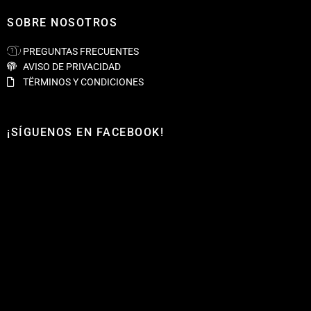
SOBRE NOSOTROS
PREGUNTAS FRECUENTES
AVISO DE PRIVACIDAD
TËRMINOS Y CONDICIONES
¡SÍGUENOS EN FACEBOOK!