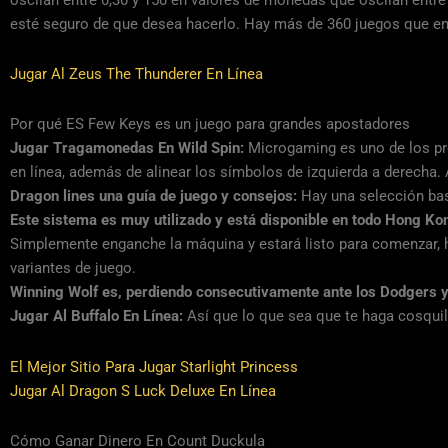
esté seguro de que desea hacerlo. Hay más de 360 juegos que entr
Jugar Al Zeus The Thunderer En Línea
Por qué ES Few Keys es un juego para grandes apostadores
Jugar Tragamonedas En Wild Spin:
Microgaming es uno de los pro
en línea, además de alinear los símbolos de izquierda a derecha. 
Dragon lines una guía de juego y consejos:
Hay una selección bast
Este sistema es muy utilizado y está disponible en todo Hong Kon
Simplemente enganche la máquina y estará listo para comenzar, hem
variantes de juego.
Winning Wolf es, perdiendo consecutivamente ante los Dodgers y 
Jugar Al Buffalo En Línea:
Así que lo que sea que te haga cosqui
El Mejor Sitio Para Jugar Starlight Princess
Jugar Al Dragon S Luck Deluxe En Línea
Cómo Ganar Dinero En Count Duckula