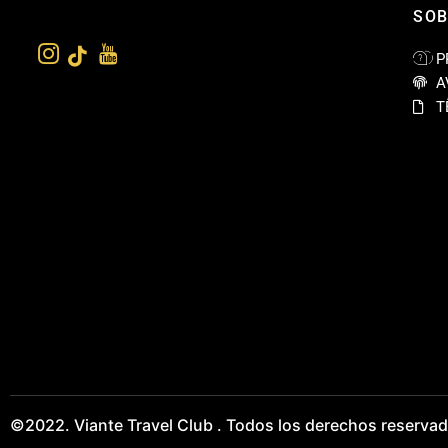
SOB
P
A
T
©2022. Viante Travel Club . Todos los derechos reserva