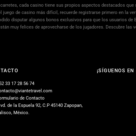
 carretes, cada casino tiene sus propios aspectos destacados que 
 juego de casino más difícil, recuerde registrarse primero en la v
dido disputar algunos bonos exclusivos para que los usuarios de 
están muy felices de aprovecharse de los jugadores. Descubre las 
NTACTO
¡SÍGUENOS EN
52 33 17 28 56 74
ontacto@viantetravel.com
ormulario de Contacto
lvd. de la Espuela 92, C.P 45140 Zapopan,
alisco, México.