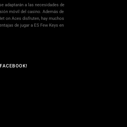
se adaptarán a las necesidades de
ersión móvil del casino. Además de
Bet on Aces disfruten, hay muchos
ventajas de jugar a ES Few Keys en
 FACEBOOK!