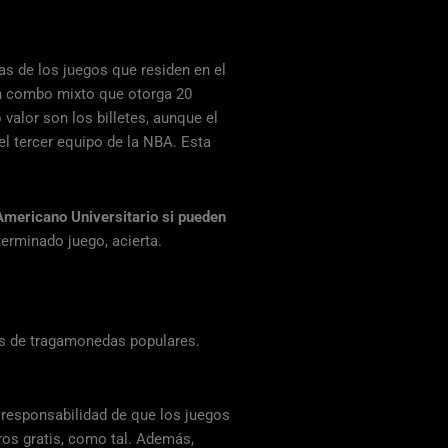
tas de los juegos que residen en el
un combo mixto que otorga 20
valor son los billetes, aunque el
l tercer equipo de la NBA. Esta
Americano Universitario si pueden
terminado juego, acierta.
gos de tragamonedas populares.
 responsabilidad de que los juegos
ros gratis, como tal. Además,