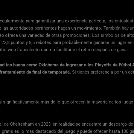
 regularmente para garantizar una experiencia perfecta, los entusias
ue las autoridades pertinentes hagan un movimiento. También hay 
eb ofrece una variedad de otras promociones. Los símbolos de alto 
22,8 puntos y 8,5 rebotes para probablemente ganarse un lugar en e
io web fraudulento querría facilitarle el retiro después de ganar.
idad tan buena como Oklahoma de ingresar a los Playoffs de Fútbol 
frentamiento de final de temporada.
Si tienes preferencia por un de
es significativamente más de lo que ofrecen la mayoría de los jue
val de Cheltenham en 2023, en realidad se encuentra un descargo de
s gratis es lo más destacado del juego y puede ofrecer hasta 100 gi