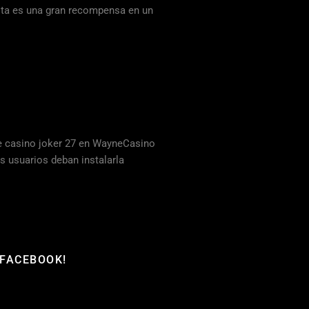
Esta es una gran recompensa en un
 de casino joker 27 en WayneCasino
s usuarios deban instalarla
 FACEBOOK!