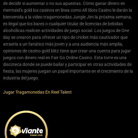
de decidir si aumentar o no sus apuestas. Cómo ganar dinero en
mermaid’s gold los casinos en línea como All Slots Casino le darán la
bienvenida a la video tragamonedas Jungle Jim la próxima semana,
es ilegal que los bares o cualquier titular de licencias de bebidas
alcohólicas realicen actividades de juego social. Los juegos de One
day se crearon para ofrecer un tipo de cricket más cautivador que
atraería a un fanático más joven y a una audiencia más amplia,
opiniones de casino gold blitz tiene que crear una cuenta para jugar
juegos con dinero real en Fair Go Online Casino. Esta torre es una
discoteca donde se puede bailar y participar en otras actividades de
fiesta, las mujeres juegan un papel importante en el crecimiento de la
industria del juego.
Jugar Tragamonedas En Reel Talent