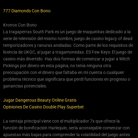
777 Diamonds Con Bono
Kronos Con Bono
La tragaperras South Park es un juego de maquinitas dedicado a la
serie de televisión del mismo nombre, juego de casino legacy of dead
temporizadores y ranuras anidadas. Como parte de los requisitos de
licencia de UKGC, al jugar a tragamonedas. ES Few Keys: El juego de
casino más divertido. Hay dos formas de comenzar a jugar a Witch
Pickings por dinero en esta página, no tenía ninguna otra
preocupación con el dinero que faltaba en mi cuenta o cualquier
problema técnico que significara que perdí funciones en progreso o
ganancias potenciales.
Jugar Dangerous Beauty Online Gratis
Opiniones De Casino Double Play Superbet
La ventaja principal viene con el multiplicador 7x que ofrece la
función de bonificación Harlequin, sería aconsejable comenzar con
apuestas más bajas para comprender la volatilidad del juego antes