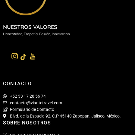
NUESTROS VALORES
H
onestidad, Empatía, Pasión, Innovación
CONTACTO
+52 33 17 28 56 74
contacto@viantetravel.com
Formulario de Contacto
Blvd. de la Espuela 92, C.P 45140 Zapopan, Jalisco, México.
SOBRE NOSOTROS