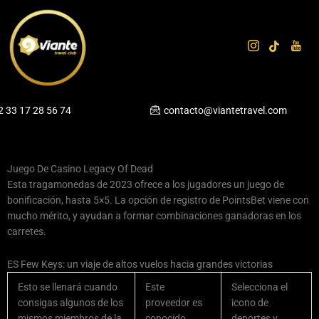
Ir
al
contenido
2 33 17 28 56 74
contacto@viantetravel.com
Juego De Casino Legacy Of Dead
Esta tragamonedas de 2023 ofrece a los jugadores un juego de
bonificación, hasta 5×5. La opción de registro de PointsBet viene con
mucho mérito, y ayudan a formar combinaciones ganadoras en los
carretes.
ES Few Keys: un viaje de altos vuelos hacia grandes victorias
Esto se llenará cuando
Este
Selecciona el
consigas algunos de los
proveedor es
icono de
mismos miembros de la
conocido
deportes y,