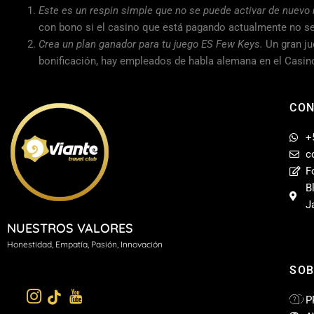
Este es un respin simple que no se puede activar de nuevo mi
con bono si el casino que está pagando actualmente no se 
Crea un plan ganador para tu juego ES Few Keys.
Un gran ju
bonificación, hay empleados de habla alemana en el Casin
CO
+
c
F
B
J
NUESTROS VALORES
H
onestidad, Empatía, Pasión, Innovación
SOB
P