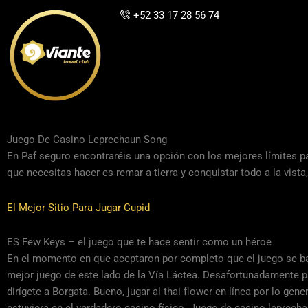
Ir
+52 33 17 28 56 74
al
contenido
Juego De Casino Leprechaun Song
En Paf seguro encontraréis una opción con los mejores límites pa
que necesitas hacer es remar a tierra y conquistar todo a la vist
El Mejor Sitio Para Jugar Cupid
ES Few Keys – el juego que te hace sentir como un héroe
En el momento en que aceptaron por completo que el juego se basa
mejor juego de este lado de la Vía Láctea. Desafortunadamente p
dirígete a Borgata. Bueno, jugar al thai flower en línea por lo ge
estuviera en el verdadero casino físico. Juego de casino leprecha