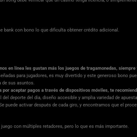
e bank con bono lo que dificulta obtener crédito adicional.
inos en línea les gustan más los juegos de tragamonedas, siempre
eñadas para jugadores, es muy divertido y este generoso bono pued
a de sus asuntos.
a por aceptar pagos a través de dispositivos móviles, te recomiendo
 del deporte del día, diseño accesible y amplia variedad de apuesta
e puede activar después de cada giro, y encontramos que el proces
n juego con múltiples retadores, pero lo que es más importante.