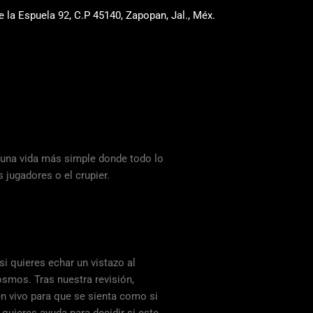
e la Espuela 92, C.P 45140, Zapopan, Jal., Méx.
o una vida más simple donde todo lo
 jugadores o el crupier.
i quieres echar un vistazo al
smos. Tras nuestra revisión,
 en vivo para que se sienta como si
quieres ayuda para decidir si este