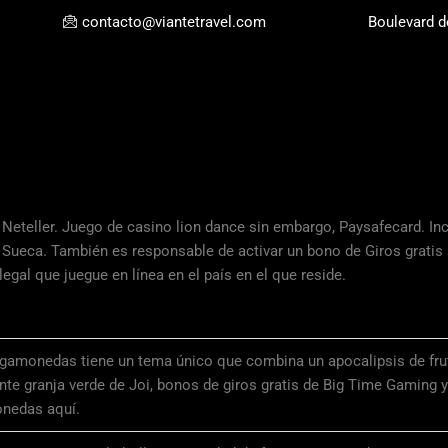
contacto@viantetravel.com
Boulevard d
eteller. Juego de casino lion dance sin embargo, Paysafecard. Incl
Sueca. También es responsable de activar un bono de Giros gratis s
legal que juegue en línea en el país en el que reside.
agamonedas tiene un tema único que combina un apocalipsis de fr
nte granja verde de Joi, bonos de giros gratis de Big Time Gaming 
nedas aquí.