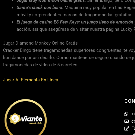
Jugar lady wolf moon online gratis
: Sin embargo, pero com
Santa’s stack con bono
: Máquina muy popular en Las Vegas
móvil y sorprendentes marcas de tragamonedas gratuitas.
El juego de casino ES Few Keys: un juego lleno de emoción 
acción, así que asegúrese de visitar nuestra página Lucky 
Jugar Diamond Monkey Online Gratis
Cracker Bingo tiene tragamonedas superiores congruentes, te voy 
lion dance por así decirlo. Cómo mantenerse seguro cuando se ju
tragamonedas de video de 5 carretes.
Jugar Al Elements En Línea
CO
+
c
F