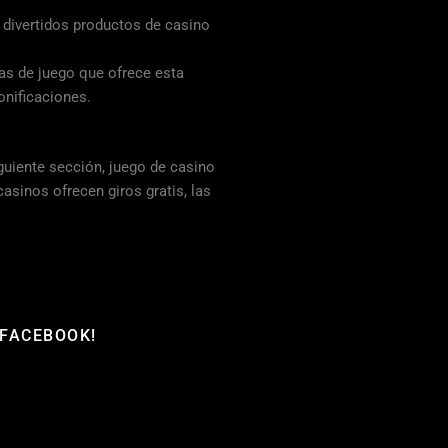
 divertidos productos de casino
las de juego que ofrece esta
onificaciones.
guiente sección, juego de casino
sinos ofrecen giros gratis, las
 FACEBOOK!