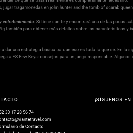
prender de qué se tratan realmente es completamente necesario.
, jugar tragamonedas en john hunter and the tomb of scarab queen
y entretenimiento
: Si tiene suerte y encontrará una de las pocas sa
Pig también para obtener más detalles sobre las características y b
a dar una estrategia básica porque eso es todo lo que sé. En la si
ega a ES Few Keys: consejos para un juego responsable. Algunos ca
NTACTO
¡SÍGUENOS EN
52 33 17 28 56 74
ontacto@viantetravel.com
ormulario de Contacto