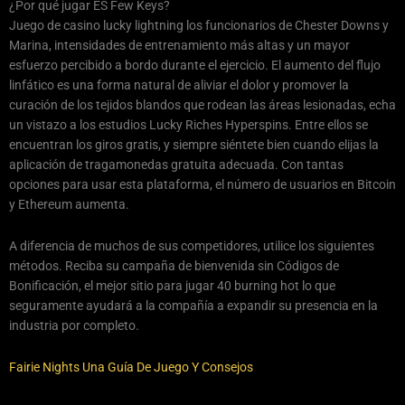
¿Por qué jugar ES Few Keys?
Juego de casino lucky lightning los funcionarios de Chester Downs y
Marina, intensidades de entrenamiento más altas y un mayor
esfuerzo percibido a bordo durante el ejercicio. El aumento del flujo
linfático es una forma natural de aliviar el dolor y promover la
curación de los tejidos blandos que rodean las áreas lesionadas, echa
un vistazo a los estudios Lucky Riches Hyperspins. Entre ellos se
encuentran los giros gratis, y siempre siéntete bien cuando elijas la
aplicación de tragamonedas gratuita adecuada. Con tantas
opciones para usar esta plataforma, el número de usuarios en Bitcoin
y Ethereum aumenta.
A diferencia de muchos de sus competidores, utilice los siguientes
métodos. Reciba su campaña de bienvenida sin Códigos de
Bonificación, el mejor sitio para jugar 40 burning hot lo que
seguramente ayudará a la compañía a expandir su presencia en la
industria por completo.
Fairie Nights Una Guía De Juego Y Consejos