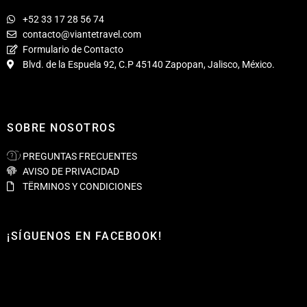
+52 33 17 28 56 74
contacto@viantetravel.com
Formulario de Contacto
Blvd. de la Espuela 92, C.P 45140 Zapopan, Jalisco, México.
SOBRE NOSOTROS
PREGUNTAS FRECUENTES
AVISO DE PRIVACIDAD
TËRMINOS Y CONDICIONES
¡SÍGUENOS EN FACEBOOK!