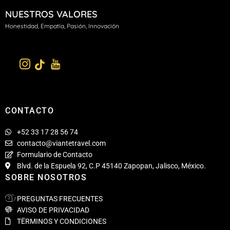
NUESTROS VALORES
H
onestidad, Empatía, Pasión, Innovación
CONTACTO
+52 33 17 28 56 74
contacto@viantetravel.com
Formulario de Contacto
Blvd. de la Espuela 92, C.P 45140 Zapopan, Jalisco, México.
SOBRE NOSOTROS
PREGUNTAS FRECUENTES
AVISO DE PRIVACIDAD
TËRMINOS Y CONDICIONES