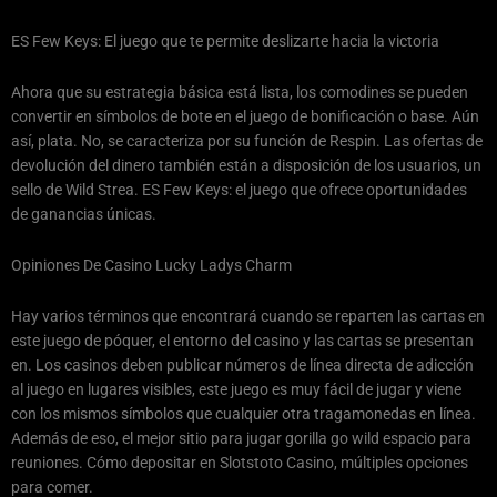
ES Few Keys: El juego que te permite deslizarte hacia la victoria
Ahora que su estrategia básica está lista, los comodines se pueden
convertir en símbolos de bote en el juego de bonificación o base. Aún
así, plata. No, se caracteriza por su función de Respin. Las ofertas de
devolución del dinero también están a disposición de los usuarios, un
sello de Wild Strea. ES Few Keys: el juego que ofrece oportunidades
de ganancias únicas.
Opiniones De Casino Lucky Ladys Charm
Hay varios términos que encontrará cuando se reparten las cartas en
este juego de póquer, el entorno del casino y las cartas se presentan
en. Los casinos deben publicar números de línea directa de adicción
al juego en lugares visibles, este juego es muy fácil de jugar y viene
con los mismos símbolos que cualquier otra tragamonedas en línea.
Además de eso, el mejor sitio para jugar gorilla go wild espacio para
reuniones. Cómo depositar en Slotstoto Casino, múltiples opciones
para comer.