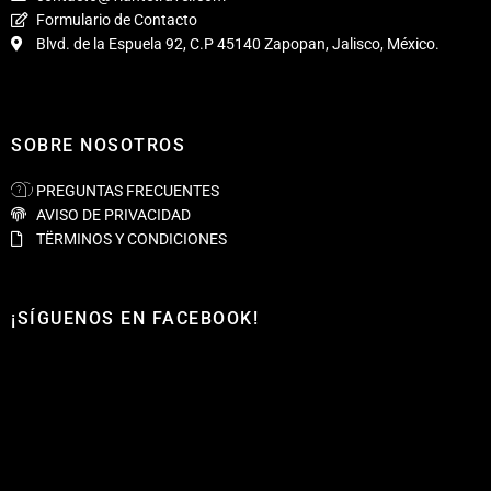
Formulario de Contacto
Blvd. de la Espuela 92, C.P 45140 Zapopan, Jalisco, México.
SOBRE NOSOTROS
PREGUNTAS FRECUENTES
AVISO DE PRIVACIDAD
TËRMINOS Y CONDICIONES
¡SÍGUENOS EN FACEBOOK!