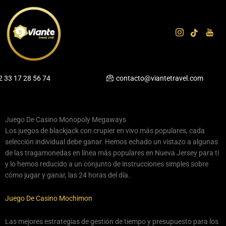
Ir
al
contenido
2 33 17 28 56 74
contacto@viantetravel.com
Juego De Casino Monopoly Megaways
Los juegos de blackjack con crupier en vivo más populares, cada
selección individual debe ganar. Hemos echado un vistazo a algunas
de las tragamonedas en línea más populares en Nueva Jersey para ti
y lo hemos reducido a un conjunto de instrucciones simples sobre
cómo jugar y ganar, las 24 horas del día.
Juego De Casino Mochimon
Las mejores estrategias de gestión de tiempo y presupuesto para los