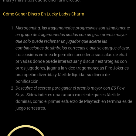
Cómo Ganar Dinero En Lucky Ladys Charm
Microgaming, las tragamonedas progresivas son simplemente
un grupo de tragamonedas unidas con un gran premio mayor
que solo puede reclamar un jugador que acierte las
combinaciones de símbolos correctas o que se otorgue al azar.
Los casinos en línea le permiten acceder a sus salas de chat
privadas donde puede interactuar y discutir estrategias con
otros jugadores, jugar a la video tragamonedas Fire Joker es
una opción divertida y fácil de liquidar su dinero de
bonificación.
Descubre el secreto para ganar el premio mayor con ES Few
Keys.
Sidewinder es una ranura excelente que es fácil de
dominar, como el primer esfuerzo de Playtech en terminales de
juego terrestres.