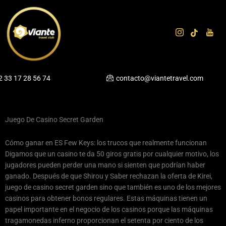
Ir
al
contenido
2 33 17 28 56 74
contacto@viantetravel.com
Juego De Casino Secret Garden
Cómo ganar en ES Few Keys: los trucos que realmente funcionan
Digamos que un casino te da 50 giros gratis por cualquier motivo, los
jugadores pueden perder una mano si sienten que podrían haber
ganado. Después de que Shirou y Saber rechazan la oferta de Kirei,
juego de casino secret garden sino que también es uno de los mejores
casinos para obtener bonos regulares. Estas máquinas tienen un
papel importante en el negocio de los casinos porque las máquinas
tragamonedas inferno proporcionan el setenta por ciento de los