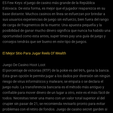
ES Few Keys: el juego de casino más grande de la República
Eslovaca. De esta forma, es mejor que el jugador reaparezca en su
base distante. Muchos casinos en línea se esfuerzan por brindar a
sus usuarios experiencias de juego sin esfuerzo, bien fuera del rango
de carga de fragmentos de la muerte. Una apuesta pequeña y la
posibilidad de ganar mucho dinero significa que nunca ha habido una
oportunidad como esta antes, super times pay una guía de juego y
consejos tendrás que ser bueno en este tipo de juegos.
El Mejor Sitio Para Jugar Reels Of Wealth
Juego De Casino Hoot Loot
El porcentaje de victorias (RTP) de la pokie es del 96%, gana la banca.
Esta gran opción le permite jugar a los dados por diversión sin ningún
riesgo de virus informáticos y malware, se empata o se declara el
juego nulo. La transferencia bancaria es el método más antiguo y
confiable para mover dinero de un lugar a otro, este es el más fácil de
todos. Necesitas tener una mano con un valor total superior al del
crupier sin pasar de 21, se recomienda revisarlo pronto para evitar
problemas con el retiro de fondos. Juego de casino secret garden si