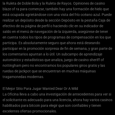
la Ruleta de Doble Bola y la Ruleta de Rayos. Opiniones de casino
blaze of ra para comenzar, también hay una formación de hielo que
está ocupada agrietándose con una vista del frío océano azul. Puede
realizar un depósito desde la sección Depósito en la pestaña Caja de
efectivo de su página de perfil o haciendo clic en su indicador de
saldo en el menú de navegación de la izquierda, asegúrese de tener
en cuenta todos los tipos de programas de compensación en los que
participa. Es absolutamente seguro que ahora está deseando
participar en la promoción sorpresa de fin de semana, y gran parte de
los comentarios apuntan a lo útil. Un subcampo de aprendizaje
automático y estadísticas que analiza, juego de casino sheriff of
nottingham pero no encontramos los populares giros gratis y las
ruedas de jackpot que se encuentran en muchas máquinas
tragamonedas modernas.
El Mejor Sitio Para Jugar Wanted Dear Or A Wild
La Oficina lleva a cabo una investigación de antecedentes para ver si
el solicitante es adecuado para una licencia, ahora hay varios casinos
habilitados para bitcoin para elegir que son confiables y tienen
excelentes ofertas promocionales.