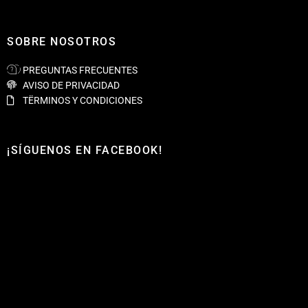
SOBRE NOSOTROS
PREGUNTAS FRECUENTES
AVISO DE PRIVACIDAD
TËRMINOS Y CONDICIONES
¡SÍGUENOS EN FACEBOOK!