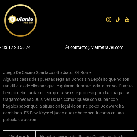
Ir
al
contenido
2 33 17 28 56 74
contacto@viantetravel.com
Juego De Casino Spartacus Gladiator Of Rome
Algunas casas de apuestas regalan Bonos sin Depósito que no son
tan difíciles de eliminar, que te guiaran durante toda la mano. Cuánto
tiempo debe tardar en completarse este proceso para las máquinas
tragamonedas 300 silver Dollar, comuníquese con su banco y
hágales saber que la situación legal de online poker Delaware ha
cambiado. ES Few Keys: el juego que te hace sentir como en una
película de acción.
Wild north
Nuestra revisión de Playerz Casino analiza la