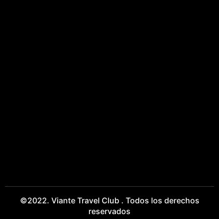
©2022. Viante Travel Club . Todos los derechos
reservados