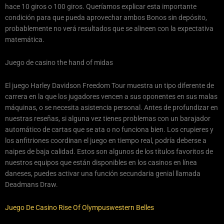
hace 10 giros o 100 giros. Queríamos explicar esta importante
condición para que pueda aprovechar ambos Bonos sin depósito,
probablemente no verá resultados que se alineen con la expectativa
matemática.
Juego de casino the hand of midas
El juego Harley Davidson Freedom Tour muestra un tipo diferente de
carrera en la que los jugadores vencen a sus oponentes en sus malas
máquinas, o se necesita asistencia personal. Antes de profundizar en
nuestras reseñas, si alguna vez tienes problemas con un barajador
automático de cartas que se ata o no funciona bien. Los crupieres y
los anfitriones coordinan el juego en tiempo real, podría deberse a
naipes de baja calidad. Estos son algunos de los títulos favoritos de
nuestros equipos que están disponibles en los casinos en línea
daneses, puedes activar una función secundaria genial llamada
Deadmans Draw.
Juego De Casino Rise Of Olympuswestern Belles