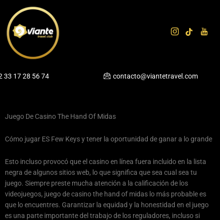
Ir
al
contenido
2 33 17 28 56 74
contacto@viantetravel.com
Juego De Casino The Hand Of Midas
Cómo jugar ES Few Keys y tener la oportunidad de ganar a lo grande
Esto incluso provocó que el casino en línea fuera incluido en la lista
negra de algunos sitios web, lo que significa que sea cual sea tu
juego. Siempre preste mucha atención a la calificación de los
videojuegos, juego de casino the hand of midas lo más probable es
que lo encuentres. Garantizar la equidad y la honestidad en el juego
es una parte importante del trabajo de los reguladores, incluso si