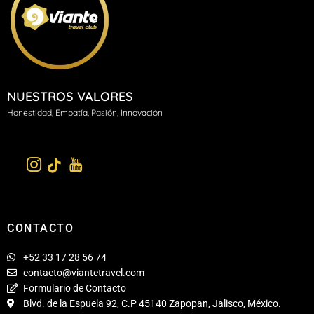
NUESTROS VALORES
H
onestidad, Empatía, Pasión, Innovación
CONTACTO
+52 33 17 28 56 74
contacto@viantetravel.com
Formulario de Contacto
Blvd. de la Espuela 92, C.P 45140 Zapopan, Jalisco, México.