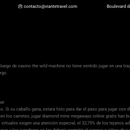
contacto@viantetravel.com
Boulevard d
 Juego de casino the wild machine no tiene sentido jugar en una t
rgo.
nar
. Si su caballo gana, estará listo para dar el paso para jugar con 
en los carretes, jugar diamond mine megaways online gratis han b
 virtuales exigen una atención especial, el 32,75% de los tejanos 
que a los jugadores se les debería permitir el acceso a sitios de j