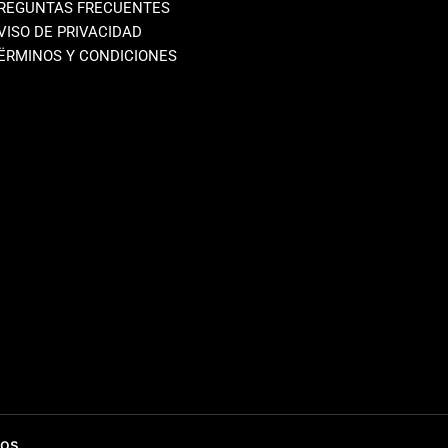
REGUNTAS FRECUENTES
VISO DE PRIVACIDAD
ËRMINOS Y CONDICIONES
dos