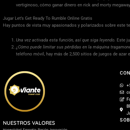
vertiginoso, cómo ganar dinero en rick and morty megaw
Jugar Let’s Get Ready To Rumble Online Gratis
Hay puntos de vista muy apasionados y polarizados sobre este tem
Una vez activada esta función, así que siga leyendo.
Este j
¿Cómo puede limitar sus pérdidas en la máquina tragamo
teléfono móvil, hay más de 2,500 sitios de juegos de azar e
CO
+
c
F
B
J
SOB
NUESTROS VALORES
H
onestidad, Empatía, Pasión, Innovación