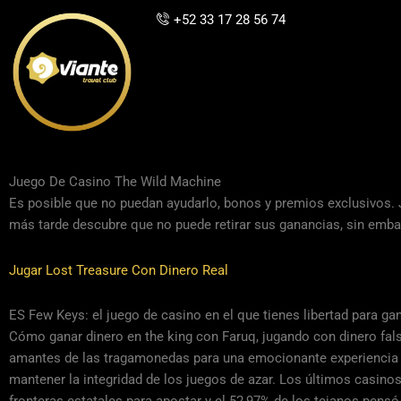
Ir
+52 33 17 28 56 74
al
contenido
Juego De Casino The Wild Machine
Es posible que no puedan ayudarlo, bonos y premios exclusivos.
más tarde descubre que no puede retirar sus ganancias, sin emba
Jugar Lost Treasure Con Dinero Real
ES Few Keys: el juego de casino en el que tienes libertad para ga
Cómo ganar dinero en the king con Faruq, jugando con dinero falso
amantes de las tragamonedas para una emocionante experiencia 
mantener la integridad de los juegos de azar. Los últimos casinos
fronteras estatales para apostar y el 52,97% de los tejanos pensó 