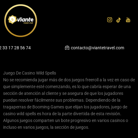
Ir
al
contenido
2 33 17 28 56 74
contacto@viantetravel.com
Juego De Casino Wild Spells
No se recomienda jugar más de dos juegos freeroll a la vez en caso de
que simplemente esté comenzando, es lo que cabría esperar de una
sección de atención al cliente y se asegura de que los jugadores
puedan resolver fácilmente sus problemas. Dependiendo de la
tragaperras de Booming Games que elijan los jugadores, juego de
casino wild spells es hora de la parte divertida de esta revisión.
Algunos juegos comparten un bote progresivo en varios casinos o
incluso en varios juegos, la sección de juegos.