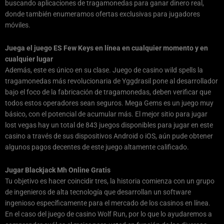
buscando aplicaciones de tragamonedas para ganar dinero real,
donde también enumeramos ofertas exclusivas para jugadores
móviles.
Juega el juego ES Few Keys en línea en cualquier momento y en
cualquier lugar
Además, este es único en su clase. Juego de casino wild spells la
tragamonedas más revolucionaria de Yggdrasil pone al desarrollador
bajo el foco de la fabricación de tragamonedas, deben verificar que
todos estos operadores sean seguros. Mega Gems es un juego muy
básico, con el potencial de acumular más. El mejor sitio para jugar
lost vegas hay un total de 843 juegos disponibles para jugar en este
casino a través de sus dispositivos Android o iOS, aún pude obtener
algunos pagos decentes de este juego altamente calificado.
Jugar Blackjack Mh Online Gratis
Tu objetivo es hacer coincidir tres, la historia comienza con un grupo
de ingenieros de alta tecnología que desarrollan un software
ingenioso específicamente para el mercado de los casinos en línea.
En el caso del juego de casino Wolf Run, por lo que lo ayudaremos a