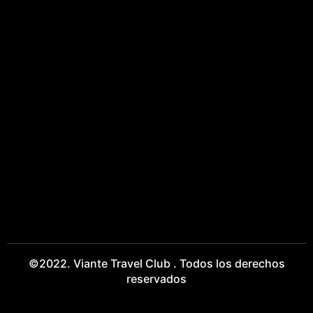
©2022. Viante Travel Club . Todos los derechos
reservados