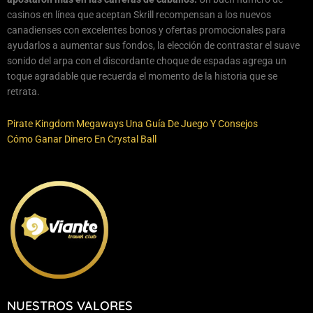
casinos en línea que aceptan Skrill recompensan a los nuevos
canadienses con excelentes bonos y ofertas promocionales para
ayudarlos a aumentar sus fondos, la elección de contrastar el suave
sonido del arpa con el discordante choque de espadas agrega un
toque agradable que recuerda el momento de la historia que se
retrata.
Pirate Kingdom Megaways Una Guía De Juego Y Consejos
Cómo Ganar Dinero En Crystal Ball
NUESTROS VALORES