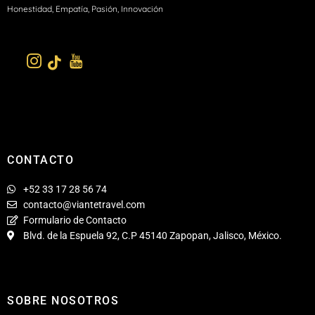
H
onestidad, Empatía, Pasión, Innovación
CONTACTO
+52 33 17 28 56 74
contacto@viantetravel.com
Formulario de Contacto
Blvd. de la Espuela 92, C.P 45140 Zapopan, Jalisco, México.
SOBRE NOSOTROS