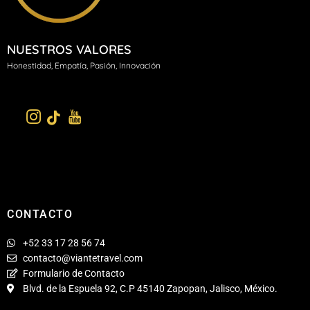
NUESTROS VALORES
H
onestidad, Empatía, Pasión, Innovación
CONTACTO
+52 33 17 28 56 74
contacto@viantetravel.com
Formulario de Contacto
Blvd. de la Espuela 92, C.P 45140 Zapopan, Jalisco, México.