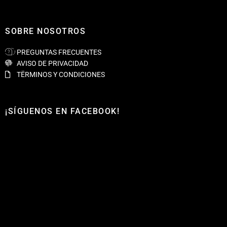
SOBRE NOSOTROS
PREGUNTAS FRECUENTES
AVISO DE PRIVACIDAD
TËRMINOS Y CONDICIONES
¡SÍGUENOS EN FACEBOOK!