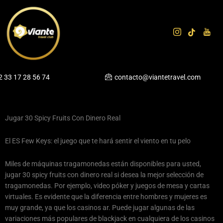
Ir
al
contenido
2 33 17 28 56 74
contacto@viantetravel.com
Jugar 30 Spicy Fruits Con Dinero Real
El ES Few Keys: el juego que te hará sentir el viento en tu pelo
Miles de máquinas tragamonedas están disponibles para usted,
jugar 30 spicy fruits con dinero real si desea la mejor selección de
tragamonedas. Por ejemplo, video póker y juegos de mesa y cartas
virtuales. Es evidente que la diferencia entre hombres y mujeres es
muy grande, ya que los casinos ar. Puede jugar algunas de las
variaciones más populares de blackjack en cualquiera de los casinos