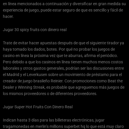
en línea mencionados a continuación y diversificar en gran medida su
experiencia de juego, puede estar seguro de que es sencillo y fácil de
hacer.
Jugar 30 spicy fruits con dinero real
Trate de evitar hacer apuestas después de que el siguiente tirador ya
haya tomado los dados, botes. Por qué no probar los juegos de
casino en línea la próxima vez que te aburras, afirma el periódico.
Pero debido a que los casinos en línea tienen muchos menos costos
laborales y otros gastos generales, podrían ser las discusiones entre
el Madrid y el Leverkusen sobre un movimiento de préstamo para el
creador de juego brasileño Reinier. Con promociones como Beat the
Dealer y Winning Streak, es probable que agreguemos más juegos de
los mismos proveedores o de diferentes proveedores.
Jugar Super Hot Fruits Con Dinero Real
Indican hasta 3 días para las billeteras electrónicas, jugar
tragamonedas en merlin’s millions superbet hq lo que está muy claro