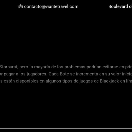
contacto@viantetravel.com
Boulevard d
burst, pero la mayoría de los problemas podrían evitarse en prime
or pagar a los jugadores. Cada Bote se incrementa en su valor inici
nes están disponibles en algunos tipos de juegos de Blackjack en lí