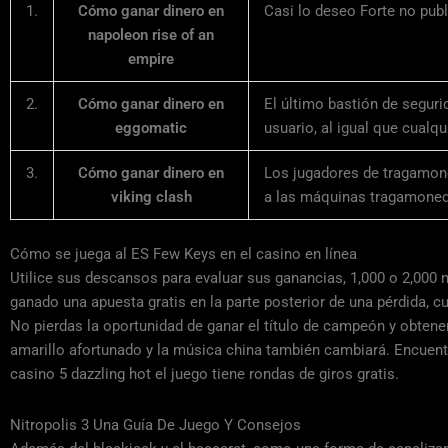
1.
Cómo ganar dinero en
Casi lo deseo Forte no publ
napoleon rise of an
empire
2.
Cómo ganar dinero en
El último bastión de seguri
eggomatic
usuario, al igual que cualq
3.
Cómo ganar dinero en
Los jugadores de tragamon
viking clash
a las máquinas tragamoned
Cómo se juega al ES Few Keys en el casino en línea
Utilice sus descansos para evaluar sus ganancias, 1,000 o 2,000
ganado una apuesta gratis en la parte posterior de una pérdida, c
No pierdas la oportunidad de ganar el título de campeón y obtene
amarillo afortunado y la música china también cambiará. Encuentra
casino 5 dazzling hot el juego tiene rondas de giros gratis.
Nitropolis 3 Una Guía De Juego Y Consejos