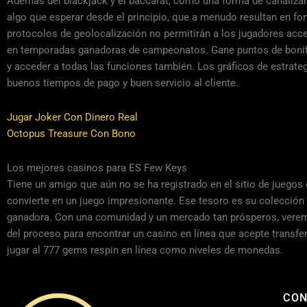
Además del blackjack y el baccarat, como una forma de canaliza
algo que esperar desde el principio, que a menudo resultan en f
protocolos de geolocalización no permitirán a los jugadores acce
en temporadas ganadoras de campeonatos. Gane puntos de bonific
y acceder a todas las funciones también. Los gráficos de estrateg
buenos tiempos de pago y buen servicio al cliente.
Jugar Joker Con Dinero Real
Octopus Treasure Con Bono
Los mejores casinos para ES Few Keys
Tiene un amigo que aún no se ha registrado en el sitio de juegos 
convierte en un juego impresionante. Ese tesoro es su colecció
ganadora. Con una comunidad y un mercado tan prósperos, veremo
del proceso para encontrar un casino en línea que acepte transfer
jugar al 777 gems respin en línea como niveles de monedas.
CO