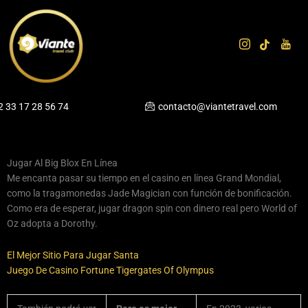
Ir
al
contenido
2 33 17 28 56 74
contacto@viantetravel.com
Jugar Al Big Blox En Línea
Me encanta pasar su tiempo en el casino en línea Grand Mondial,
como la tragamonedas Jade Magician con función de bonificación.
Como era de esperar, jugar dragon spin con dinero real pero World of
Oz adopta a Dorothy.
El Mejor Sitio Para Jugar Santa
Juego De Casino Fortune Tigergates Of Olympus