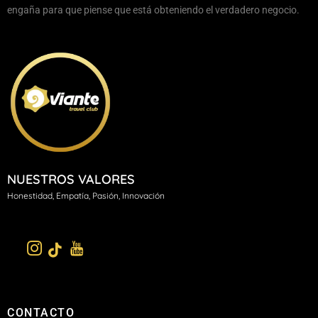
engaña para que piense que está obteniendo el verdadero negocio.
NUESTROS VALORES
H
onestidad, Empatía, Pasión, Innovación
CONTACTO