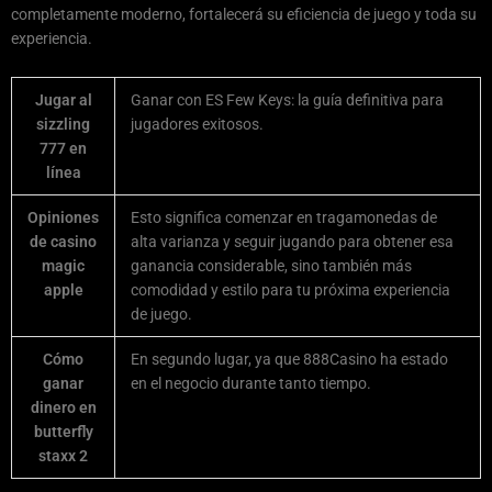
completamente moderno, fortalecerá su eficiencia de juego y toda su
experiencia.
Jugar al
Ganar con ES Few Keys: la guía definitiva para
sizzling
jugadores exitosos.
777 en
línea
Opiniones
Esto significa comenzar en tragamonedas de
de casino
alta varianza y seguir jugando para obtener esa
magic
ganancia considerable, sino también más
apple
comodidad y estilo para tu próxima experiencia
de juego.
Cómo
En segundo lugar, ya que 888Casino ha estado
ganar
en el negocio durante tanto tiempo.
dinero en
butterfly
staxx 2