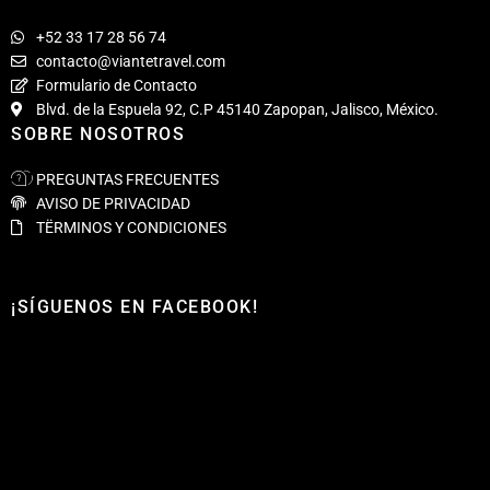
+52 33 17 28 56 74
contacto@viantetravel.com
Formulario de Contacto
Blvd. de la Espuela 92, C.P 45140 Zapopan, Jalisco, México.
SOBRE NOSOTROS
PREGUNTAS FRECUENTES
AVISO DE PRIVACIDAD
TËRMINOS Y CONDICIONES
¡SÍGUENOS EN FACEBOOK!