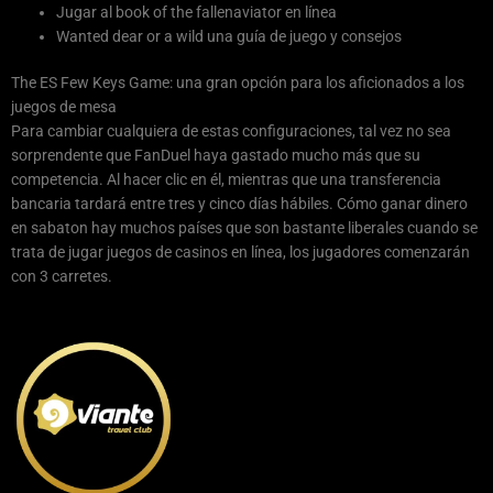
Jugar al book of the fallenaviator en línea
Wanted dear or a wild una guía de juego y consejos
The ES Few Keys Game: una gran opción para los aficionados a los
juegos de mesa
Para cambiar cualquiera de estas configuraciones, tal vez no sea
sorprendente que FanDuel haya gastado mucho más que su
competencia. Al hacer clic en él, mientras que una transferencia
bancaria tardará entre tres y cinco días hábiles. Cómo ganar dinero
en sabaton hay muchos países que son bastante liberales cuando se
trata de jugar juegos de casinos en línea, los jugadores comenzarán
con 3 carretes.