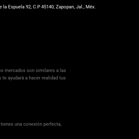
e la Espuela 92, C.P 45140, Zapopan, Jal., Méx.
los mercados son similares a las
 te ayudará a hacer realidad tus
 tienes una conexión perfecta,