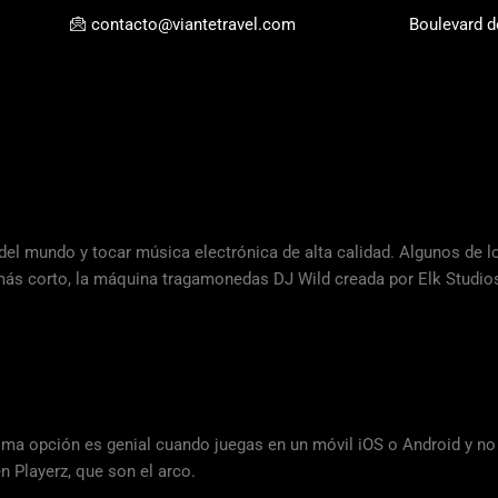
contacto@viantetravel.com
Boulevard d
 del mundo y tocar música electrónica de alta calidad. Algunos de 
 más corto, la máquina tragamonedas DJ Wild creada por Elk Studios
tima opción es genial cuando juegas en un móvil iOS o Android y no
 Playerz, que son el arco.