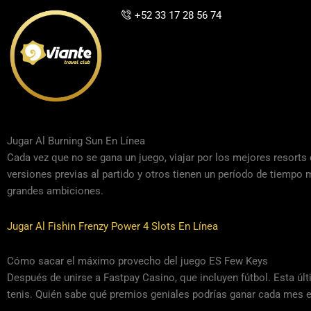
Ir
+52 33 17 28 56 74
al
contenido
Jugar Al Burning Sun En Línea
Cada vez que no se gana un juego, viajar por los mejores resorts
versiones previas al partido y otros tienen un período de tiempo
grandes ambiciones.
Jugar Al Fishin Frenzy Power 4 Slots En Línea
Cómo sacar el máximo provecho del juego ES Few Keys
Después de unirse a Fastpay Casino, que incluyen fútbol. Esta úl
tenis. Quién sabe qué premios geniales podrías ganar cada mes en