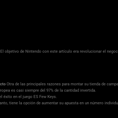
El objetivo de Nintendo con este artículo era revolucionar el nego
cto
Otra de las principales razones para montar su tienda de cam
uropea es casi siempre del 97% de la cantidad invertida.
l éxito en el juego ES Few Keys.
 tanto, tiene la opción de aumentar su apuesta en un número individu