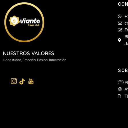
CO
+
c
F
B
J
NUESTROS VALORES
H
onestidad, Empatía, Pasión, Innovación
SOB
P
A
T