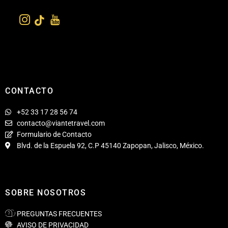
CONTACTO
+52 33 17 28 56 74
contacto@viantetravel.com
Formulario de Contacto
Blvd. de la Espuela 92, C.P 45140 Zapopan, Jalisco, México.
SOBRE NOSOTROS
PREGUNTAS FRECUENTES
AVISO DE PRIVACIDAD