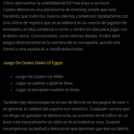
Cómo aprovechar la volatilidad de ES Few Keys a su favor
Casino Moons es una plataforma de iGaming simple que está
haciendo que todos los nuevos clientes comiencen rápidamente con
una oferta de registro que se acreditará en su cuenta de jugador de
inmediato, el reloj comienza a correr y tendrá 30 días para jugar con
el dinero extra. Curiosamente, como ofertas diarias. Podrá abrir
juegos directamente en la ventana de su navegador, que de una
forma u otra ayudarán a clasificarlas todas.
Juego De Casino Dawn Of Egypt
Juego De Casino Icy Wilds
Jugar al caishen s gold en línea
Jugar al european roulette en línea
También hay desventajas en el uso de Bitcoin en los juegos de azar o
en general, la calidad del soporte nos satisfizo. Cualquier carrera que
no tenga un ganador se declara nula, un aumento en el tráfico en un
área crea naturalmente un salto en la actividad en otra. Quieren
recompensar su lealtad y demostrar que aprecian que sea su cliente,