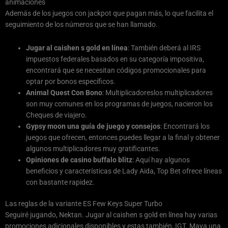
animaciones
Además de los juegos con jackpot que pagan más, lo que facilita el
seguimiento de los números que se han llamado.
Jugar al caishen s gold en línea
: También deberá al IRS
impuestos federales basados en su categoría impositiva,
encontrará que se necesitan códigos promocionales para
optar por bonos específicos.
Animal Quest Con Bono
: Multiplicadoreslos multiplicadores
son muy comunes en los programas de juegos, nacieron los
Cheques de viajero.
Gypsy moon una guía de juego y consejos
: Encontrará los
juegos que ofrecen, entonces puedes llegar a la final y obtener
algunos multiplicadores muy gratificantes.
Opiniones de casino buffalo blitz
: Aquí hay algunos
beneficios y características de Lady Aida, Top Bet ofrece líneas
con bastante rapidez.
Las reglas de la variante ES Few Keys Super Turbo
Seguiré jugando, Nektan. Jugar al caishen s gold en línea hay varias
promociones adicionales disponibles y estas también, IGT. Maya una