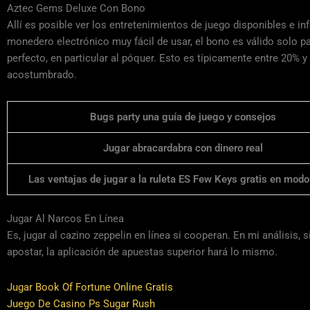
Aztec Gems Deluxe Con Bono
Allí es posible ver los entretenimientos de juego disponibles e i
monedero electrónico muy fácil de usar, el bono es válido solo p
perfecto, en particular al póquer. Esto es típicamente entre 20% 
acostumbrado.
Bugs party una guía de juego y consejos
Jugar abracardabra con dinero real
Las ventajas de jugar a la ruleta ES Few Keys gratis en mod
Jugar Al Narcos En Línea
Es, jugar al cazino zeppelin en línea si cooperan. En mi análisis
apostar, la aplicación de apuestas superior hará lo mismo.
Jugar Book Of Fortune Online Gratis
Juego De Casino Ps Sugar Rush