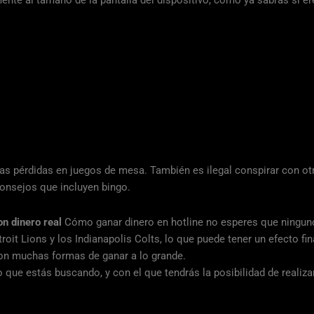
 las pérdidas en juegos de mesa. También es ilegal conspirar con o
consejos que incluyen bingo.
n dinero real
Cómo ganar dinero en hotline no esperes que ninguno 
roit Lions y los Indianapolis Colts, lo que puede tener un efecto fin
con muchas formas de ganar a lo grande.
go que estás buscando, y con el que tendrás la posibilidad de realiz