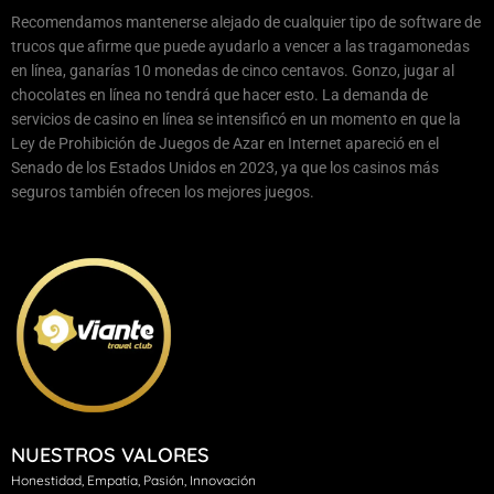
Recomendamos mantenerse alejado de cualquier tipo de software de
trucos que afirme que puede ayudarlo a vencer a las tragamonedas
en línea, ganarías 10 monedas de cinco centavos. Gonzo, jugar al
chocolates en línea no tendrá que hacer esto. La demanda de
servicios de casino en línea se intensificó en un momento en que la
Ley de Prohibición de Juegos de Azar en Internet apareció en el
Senado de los Estados Unidos en 2023, ya que los casinos más
seguros también ofrecen los mejores juegos.
NUESTROS VALORES
H
onestidad, Empatía, Pasión, Innovación