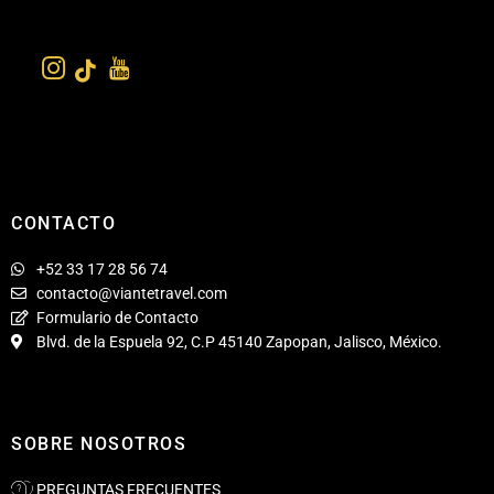
CONTACTO
+52 33 17 28 56 74
contacto@viantetravel.com
Formulario de Contacto
Blvd. de la Espuela 92, C.P 45140 Zapopan, Jalisco, México.
SOBRE NOSOTROS
PREGUNTAS FRECUENTES