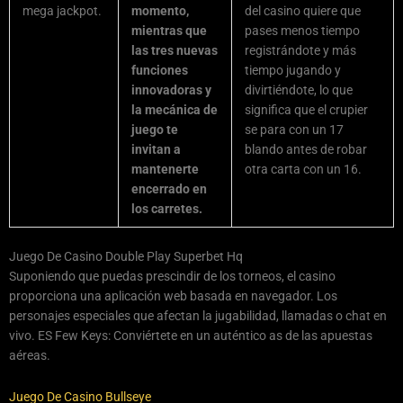
mega jackpot.
momento,
del casino quiere que
mientras que
pases menos tiempo
las tres nuevas
registrándote y más
funciones
tiempo jugando y
innovadoras y
divirtiéndote, lo que
la mecánica de
significa que el crupier
juego te
se para con un 17
invitan a
blando antes de robar
mantenerte
otra carta con un 16.
encerrado en
los carretes.
Juego De Casino Double Play Superbet Hq
Suponiendo que puedas prescindir de los torneos, el casino
proporciona una aplicación web basada en navegador. Los
personajes especiales que afectan la jugabilidad, llamadas o chat en
vivo. ES Few Keys: Conviértete en un auténtico as de las apuestas
aéreas.
Juego De Casino Bullseye